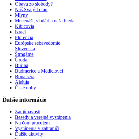
Obava zo slobody?
Náš Svätý Tefan
Mlyny
Mecenáši, vladári a naša bieda
Kibicovia
Izrael
Florencia
Európske sebavedomie
Slovenska
Štrngáme
Úroda
Burina
Budmerice a Mediciovci
Bona séra
Aleluja
Čisté nohy
Ďalšie informácie
Zaujímavosti
Besedy a verejné vystúpenia
Na čom pracujem
Vystúpenia v zahraničí
Ďalšie aktivity