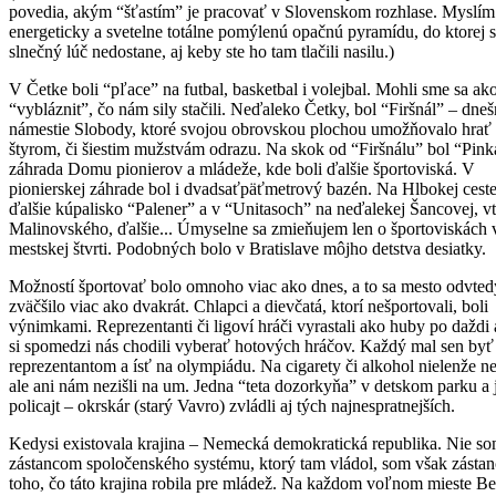
povedia, akým “šťastím” je pracovať v Slovenskom rozhlase. Myslím
energeticky a svetelne totálne pomýlenú opačnú pyramídu, do ktorej 
slnečný lúč nedostane, aj keby ste ho tam tlačili nasilu.)
V Četke boli “pľace” na futbal, basketbal i volejbal. Mohli sme sa ako
“vybláznit”, čo nám sily stačili. Neďaleko Četky, bol “Firšnál” – dne
námestie Slobody, ktoré svojou obrovskou plochou umožňovalo hrať f
štyrom, či šiestim mužstvám odrazu. Na skok od “Firšnálu” bol “Pink
záhrada Domu pionierov a mládeže, kde boli ďalšie športoviská. V
pionierskej záhrade bol i dvadsaťpäťmetrový bazén. Na Hlbokej cest
ďalšie kúpalisko “Palener” a v “Unitasoch” na neďalekej Šancovej, v
Malinovského, ďalšie... Úmyselne sa zmieňujem len o športoviskách 
mestskej štvrti. Podobných bolo v Bratislave môjho detstva desiatky.
Možností športovať bolo omnoho viac ako dnes, a to sa mesto odvted
zväčšilo viac ako dvakrát. Chlapci a dievčatá, ktorí nešportovali, boli
výnimkami. Reprezentanti či ligoví hráči vyrastali ako huby po daždi a
si spomedzi nás chodili vyberať hotových hráčov. Každý mal sen byť
reprezentantom a ísť na olympiádu. Na cigarety či alkohol nielenže ne
ale ani nám nezišli na um. Jedna “teta dozorkyňa” v detskom parku a 
policajt – okrskár (starý Vavro) zvládli aj tých najnespratnejších.
Kedysi existovala krajina – Nemecká demokratická republika. Nie s
zástancom spoločenského systému, ktorý tam vládol, som však zásta
toho, čo táto krajina robila pre mládež. Na každom voľnom mieste Ber