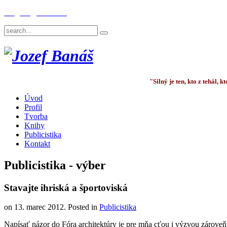
English
Deutsch
"Silný je ten, kto z tehál,
Úvod
Profil
Tvorba
Knihy
Publicistika
Kontakt
Publicistika - výber
Stavajte ihriská a športoviská
on
13. marec 2012
. Posted in
Publicistika
Napísať názor do Fóra architektúry je pre mňa cťou i výzvou zároveň