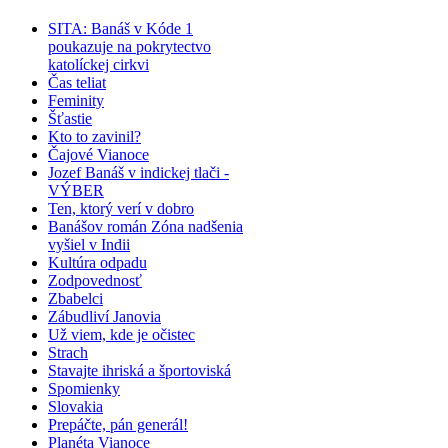
SITA: Banáš v Kóde 1
poukazuje na pokrytectvo
katolíckej cirkvi
Čas teliat
Feminity
Šťastie
Kto to zavinil?
​Čajové Vianoce
Jozef Banáš v indickej tlači -
VÝBER
Ten, ktorý verí v dobro
Banášov román Zóna nadšenia
vyšiel v Indii
Kultúra odpadu
Zodpovednosť
Zbabelci
Zábudliví Janovia
Už viem, kde je očistec
Strach
Stavajte ihriská a športoviská
Spomienky
Slovakia
Prepáčte, pán generál!
Planéta Vianoce