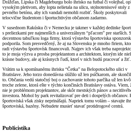
Drážďan, Lipska či Magdeburgu bolo ihrisko na futbal či volejbal, op
vysokým pletivom, aby lopta nelietala na ulicu, stolnotenisové stoly z
pevného betónu, aby ich vandali nemohli rozbiť. Školy poskytovali
telocvične študentom i športuchtivým občanom zadarmo.
V susednom Rakúsku či v Nemecku je takmer v každej dedinke šport
s preliezkami pre najmenších a univerzálnym “pľacom” pre starších. 
decentnou tabuľkou loga firmy, ktorá výstavbu športoviska sponzors
podporila. Som presvedčený, že aj na Slovensku je mnoho firiem, kto
radi výstavbu športovísk financovali. Najprv ich však treba naprojekt
to je moja výzva a prosba projektantom a architektom, ktorým ide nie
krásne budovy, ale aj krásnych ľudí, ktorí v nich budú pracovať a žiť.
Vrátim sa k spomínanému ihrisku “Četka” na Belopotockého ulici v
Bratislave. Jeho torzo donedávna slúžilo už len psíčkarom, ale skončil
to. Občania vedú statočný boj o zachovanie tohoto parčíka už len kvôl
troche zelene, ktorá ešte v týchto končinách Bratislavy ostáva. Viem, 
nie je problémom projektantov, ale skôr mestských pánov a necitlivéh
investora. Mohol by park revitalizovať pre deti i dospelých občanov. 
športoviská však zisky neprinášajú. Napriek tomu volám – stavajte ihr
športoviská, bazény. Nebudete musieť stavať protidrogové centrá.
Publicistika