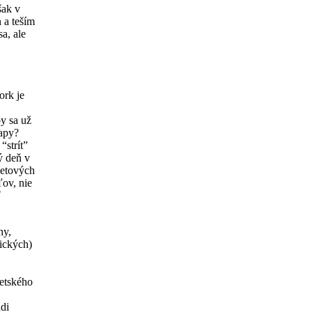
šak v
 a teším
a, ale
ork je
y sa už
rapy?
“strít”
ý deň v
vetových
ľov, nie
ť
hy,
ických)
detského
di