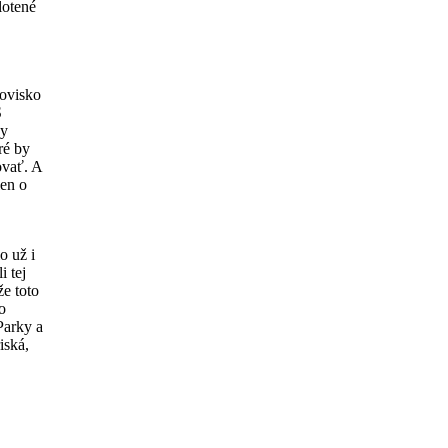
lotené
ovisko
S
ky
ré by
ovať. A
len o
o už i
i tej
že toto
o
Parky a
iská,