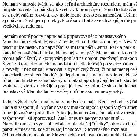
Nemám v úmysle tváriť sa, ako veľmi architektúre rozumiem, mám v
úmysle povedať zopár slov k svetu, v ktorom žijem. Som Bratislavčan
sa z nebývalého rozvoja, aký moje rodné mesto zaznamenáva. Teším s
aj obávam. Sledujem projekty, ktoré sa v Bratislave chystajú, a nie pri
všetkých sa radujem.
Nemám dobré pocity napríklad z pripravovaného bratislavského
Mannhattanu v okolí bývalej Apollky či na Račianskom mýte. New Y
fascinujúce mesto, no najväčšmi sa mi tam páči Central Park a park s
katedrálou svätého Patrika. Najmenej sa mi páči Mannhattan. Komu b
mohla páčiť štvrť, v ktorej vám pohľad na oblohu zakrývajú mrakod
Štvrť, v ktorej drobnučkí, nepodstatní ľudia kráčajú po svetoznámych 
a “eveňjú” bez slnka? Pracovať a bývať celý život, či prinajmenej cel
kancelárii bez slnečného lúča je deprimujúce a najmä nezdravé. Na s
fórach architektov sa na názory o mrakodrapoch pýtajú len ich stavite
však tých, ktorí v nich žijú a pracujú. Pevne verím, že slnko bude ma
bratislavský Mannhattan vo väčšej obľube ako ten newyorský.
Jednu výhodu však mrakodrapy predsa len majú. Keď nechodia výťa
ľudia si zašportujú. Výťahy však v mrakodrapoch (aspoň v tých amer
fungujú značne spoľahlivo. A tak jedinou možnosťou, ako si v meste
zašportovať, sú športoviská. Žiaľ, dnes už takmer zabudnuté…
Narodil som sa a vyrastal neďaleko niekdajšej “Četky”, obrovského 
parku v miestach, kde dnes stojí “budova” Slovenského rozhlasu.
(Mimochodom, redaktori Slovenského rozhlasu pánom architektom ra