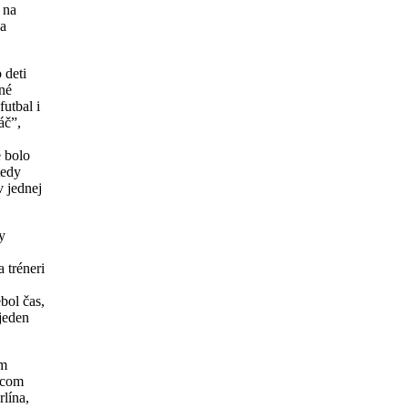
 na
sa
 deti
šné
utbal i
áč”,
e bolo
tedy
v jednej
y
 tréneri
bol čas,
jeden
om
ncom
lína,