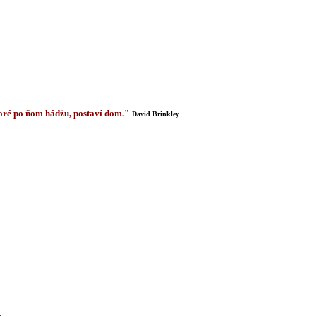
 ktoré po ňom hádžu, postaví dom."
David Brinkley
.