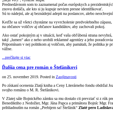
Prednedávnom som to zaznamenal počas európskych a prezidentských 
znovu dotláča, ale kto si ju kupuje neviem presne identifikovať.
Sú to nádejní, ale aj beznádejní adepti na poslancov, alebo neochvejní
Keďže sa už všetci chystáme na vyvrcholenie predvolebného zápasu,
na občanov voličov aj občanov kandidátov, aby zachovali pokoj.
Ako ostať pokojným aj v situácii, keď vaša obľúbená strana nevyhrá, a
taký „lumen“ ako z neho urobili reklamné agentúry a jeho poradcovia,
Pripomínam v nej politikom aj voličom, aby pamätali, že politika je pr
vážne.
...prečítajte si viac
Ďalšia cena pre román o Štefánikovi
on
25. november 2019
. Posted in
Zaujímavosti
Po získaní ocenenia Zlatá kniha a Ceny Literárneho fondu obdržal J
svojho románu o M. R. Štefánikovi.
V Zlatej sále Bojnického zámku sa mu dostalo cti prevziať si z rúk p
Benediktiho z Nedožier, Mgr. Jána Papca a primátora Bojníc Mgr. Fran
prihliadnutím na román „Prebijem sa! Štefánik“
Zlaté pero Ladisla