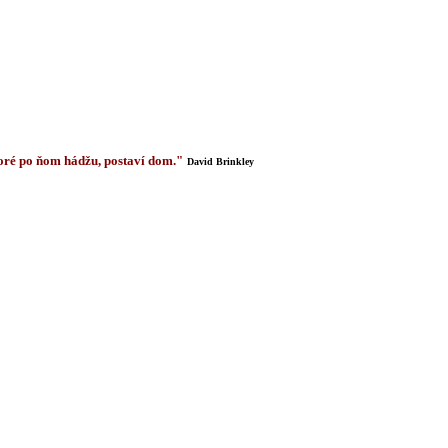
 ktoré po ňom hádžu, postaví dom."
David Brinkley
 profesionálna kariéra, zoznam vydaných diel a preklady.