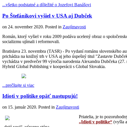
...všetko podstatné a dôležité o Jozefovi Banášovi
Po Štefánikovi vyšiel v USA aj Dubček
on
24. november 2020
. Posted in
Zaujímavosti
Román, ktorý vyšiel v roku 2009 podáva ucelený obraz o spoločensko-
socializmu ujímali i reformovali.
Bratislava 23. novembra (TASR) - Po vydaní románu slovenského aut
prichádza na knižný trh v USA aj jeho úspešný titul "Zastavte Du
vychádza v predvečer 99 výročia narodenia Alexandra Dubčeka (27
Hybrid Global Publishing v kooperácii s Global Slovakia.
...prečítajte si viac
Idioti v politike opäť nastupujú!
on
15. január 2020
. Posted in
Zaujímavosti
Priatelia, je to pozoruhod
„Idioti v politike“
(vyšla a
„dejú veci“, výrazne stúpa.