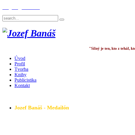
English
Deutsch
"Silný je ten, kto z tehál,
Úvod
Profil
Tvorba
Knihy
Publicistika
Kontakt
Jozef Banáš - Medailón
Všetky podstatné a dôležité informácie - základné fakty,
Pozrite si medailón TU.