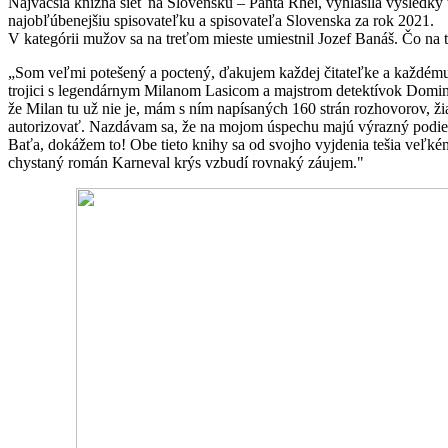
Najväčšia knižná sieť na Slovensku – Panta Rhei, vyhlásila výsledky t
najobľúbenejšiu spisovateľku a spisovateľa Slovenska za rok 2021.
V kategórii mužov sa na treťom mieste umiestnil Jozef Banáš. Čo na 
„Som veľmi potešený a poctený, ďakujem každej čitateľke a každému čit
trojici s legendárnym Milanom Lasicom a majstrom detektívok Domi
že Milan tu už nie je, mám s ním napísaných 160 strán rozhovorov, žia
autorizovať. Nazdávam sa, že na mojom úspechu majú výrazný podie
Baťa, dokážem to! Obe tieto knihy sa od svojho vyjdenia tešia veľké
chystaný román Karneval krýs vzbudí rovnaký záujem."