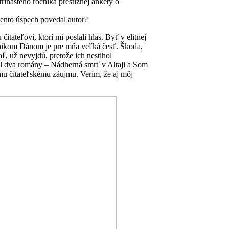
rinásteho ročníka prestížnej ankety o
tento úspech povedal autor?
ateľovi, ktorí mi poslali hlas. Byť v elitnej
nikom Dánom je pre mňa veľká česť. Škoda,
ľ, už nevyjdú, pretože ich nestihol
l dva romány – Nádherná smrť v Altaji a Som
mu čitateľskému záujmu. Verím, že aj môj