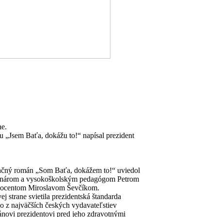
he.
 „Jsem Baťa, dokážu to!“ napísal prezident
ivačný román „Som Baťa, dokážem to!“ uviedol
novinárom a vysokoškolským pedagógom Petrom
ocentom Miroslavom Ševčíkom.
j strane svietila prezidentská štandarda
o z najväčších českých vydavateľstiev
pánovi prezidentovi pred jeho zdravotnými