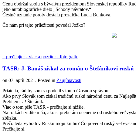
Cenu obdržal spolu s bývalým prezidentom Slovenskej republiky Rud
jeho autobiografické dielo „Schody návratov.“
Čestné uznanie poroty dostala prozaička Lucia Benková.
Čo nám pri tejto príležitosti povedal Jožko?
...prečítajte si viac a pozrite si fotografie
TASR: J. Banáš získal za román o Štefánikovi ruskú
on
07. apríl 2021
. Posted in
Zaujímavosti
Priatelia, rád by som sa podelil s touto úžasnou správou.
Ako prvý Slovák som získal tradičnú ruskú národnú cenu za ️Najlepš
Prebijem sa! Štefánik.
Viac o tom píše TASR - prečítajte si nižšie.
Na fotkách vidíte mňa, ako si preberám ocenenie od ruského veľvysla
zblízka.
Prečo teda vybrali v Rusku moju knihu? Čo povedal ruský veľvyslane
Prečítajte si.