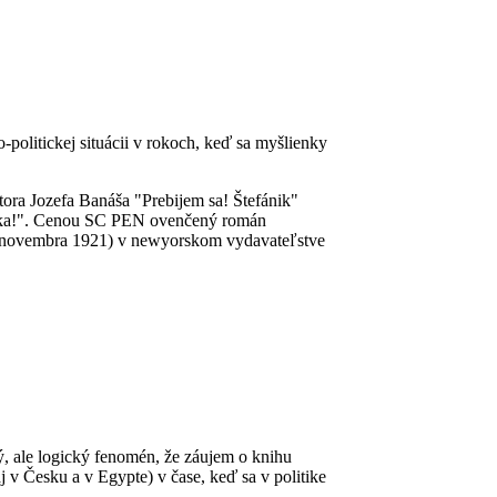
politickej situácii v rokoch, keď sa myšlienky
ora Jozefa Banáša "Prebijem sa! Štefánik"
bčeka!". Cenou SC PEN ovenčený román
. novembra 1921) v newyorskom vydavateľstve
ný, ale logický fenomén, že záujem o knihu
j v Česku a v Egypte) v čase, keď sa v politike