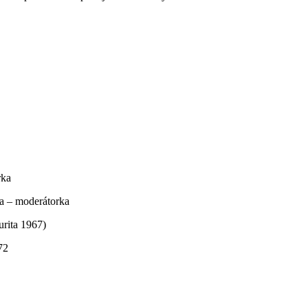
rka
ka – moderátorka
urita 1967)
72