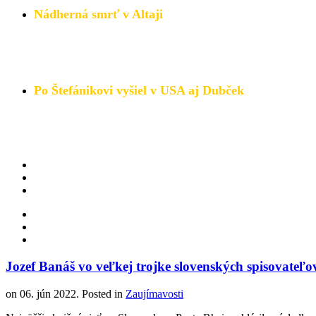
Nádherná smrť v Altaji
Príbeh o tom, kde hľadať
skutočné šťastie a spokojnosť. 
Objednajte si knihu TU.
Po Štefánikovi vyšiel v USA aj Dubček
Po vydaní románu "Prebijem sa! Štefánik" prišiel na kniž
Prečítajte si viac.
Jozef Banáš vo veľkej trojke slovenských spisovateľo
on
06. jún 2022
. Posted in
Zaujímavosti