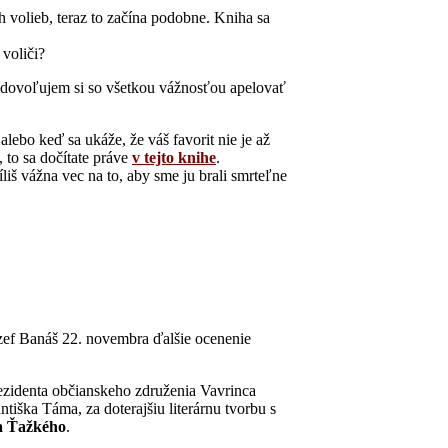
volieb, teraz to začína podobne. Kniha sa
 voliči?
 dovoľujem si so všetkou vážnosťou apelovať
lebo keď sa ukáže, že váš favorit nie je až
 to sa dočítate práve
v tejto knihe
.
íliš vážna vec na to, aby sme ju brali smrteľne
ozef Banáš 22. novembra ďalšie ocenenie
rezidenta občianskeho združenia Vavrinca
tiška Táma, za doterajšiu literárnu tvorbu s
va Ťažkého
.