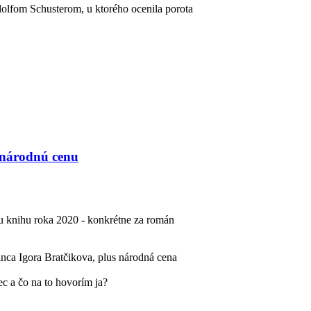
olfom Schusterom, u ktorého ocenila porota
 národnú cenu
iu knihu roka 2020 - konkrétne za román
nca Igora Bratčikova, plus národná cena
c a čo na to hovorím ja?