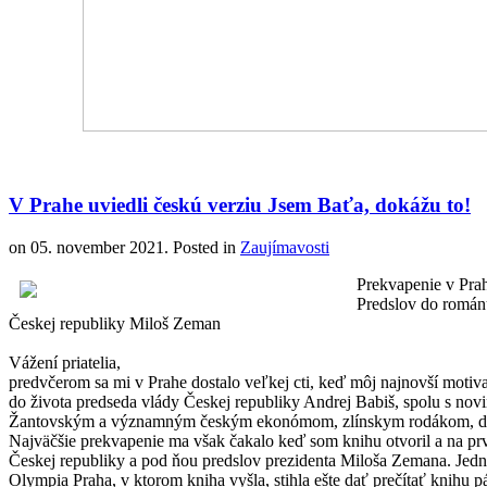
V Prahe uviedli českú verziu Jsem Baťa, dokážu to!
on
05. november 2021
. Posted in
Zaujímavosti
Prekvapenie v Pra
Predslov do románu
Českej republiky Miloš Zeman
Vážení priatelia,
predvčerom sa mi v Prahe dostalo veľkej cti, keď môj najnovší mot
do života predseda vlády Českej republiky Andrej Babiš, spolu s 
Žantovským a významným českým ekonómom, zlínskym rodákom, d
Najväčšie prekvapenie ma však čakalo keď som knihu otvoril a na prve
Českej republiky a pod ňou predslov prezidenta Miloša Zemana. Jedn
Olympia Praha, v ktorom kniha vyšla, stihla ešte dať prečítať knihu 