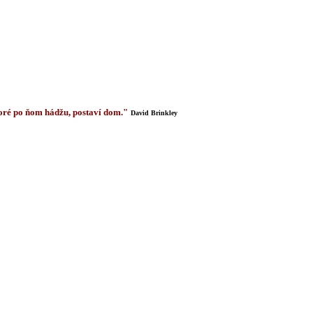
 ktoré po ňom hádžu, postaví dom."
David Brinkley
 profesionálna kariéra, zoznam vydaných diel a preklady.