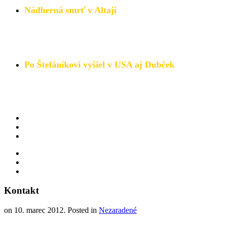
Nádherná smrť v Altaji
Príbeh o tom, kde hľadať
skutočné šťastie a spokojnosť. 
Objednajte si knihu TU.
Po Štefánikovi vyšiel v USA aj Dubček
Po vydaní románu "Prebijem sa! Štefánik" prišiel na kniž
Prečítajte si viac.
Kontakt
on
10. marec 2012
. Posted in
Nezaradené