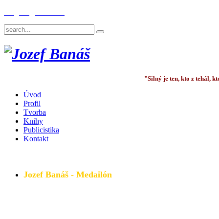
English
Deutsch
"Silný je ten, kto z tehál,
Úvod
Profil
Tvorba
Knihy
Publicistika
Kontakt
Jozef Banáš - Medailón
Všetky podstatné a dôležité informácie - základné fakty,
Pozrite si medailón TU.