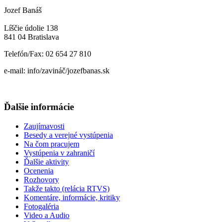
Jozef Banáš
Líščie údolie 138
841 04 Bratislava
Telefón/Fax: 02 654 27 810
e-mail: info/zavináč/jozefbanas.sk
Ďalšie informácie
Zaujímavosti
Besedy a verejné vystúpenia
Na čom pracujem
Vystúpenia v zahraničí
Ďalšie aktivity
Ocenenia
Rozhovory
Takže takto (relácia RTVS)
Komentáre, informácie, kritiky
Fotogaléria
Video a Audio