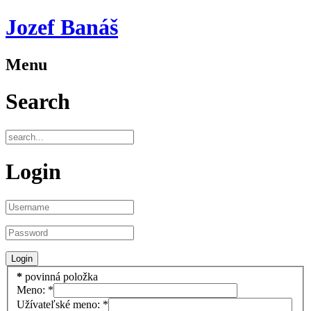
Jozef Banáš
Menu
Search
Login
*
povinná položka
Meno:
*
Užívateľské meno:
*