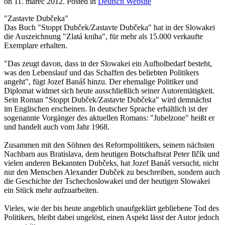
on
11. marec 2012
. Posted in
Deutsch Website
"Zastavte Dubčeka"
Das Buch "Stoppt Dubček/Zastavte Dubčeka" hat in der Slowakei
die Auszeichnung "Zlatá kniha", für mehr als 15.000 verkaufte
Exemplare erhalten.
"Das zeugt davon, dass in der Slowakei ein Aufholbedarf besteht,
was den Lebenslauf und das Schaffen des beliebten Politikers
angeht", fügt Jozef Banáš hinzu. Der ehemalige Politiker und
Diplomat widmet sich heute ausschließlich seiner Autorentätigkeit.
Sein Roman "Stoppt Dubček/Zastavte Dubčeka" wird demnächst
im Englischen erscheinen. In deutscher Sprache erhältlich ist der
sogenannte Vorgänger des aktuellen Romans: "Jubelzone" heißt er
und handelt auch vom Jahr 1968.
Zusammen mit den Söhnen des Reformpolitikers, seinem nächsten
Nachbarn aus Bratislava, dem heutigen Botschaftsrat Peter Ilčík und
vielen anderen Bekannten Dubčeks, hat Jozef Banáš versucht, nicht
nur den Menschen Alexander Dubček zu beschreiben, sondern auch
die Geschichte der Tschechoslowakei und der heutigen Slowakei
ein Stück mehr aufzuarbeiten.
Vieles, wie der bis heute angeblich unaufgeklärt gebliebene Tod des
Politikers, bleibt dabei ungelöst, einen Aspekt lässt der Autor jedoch