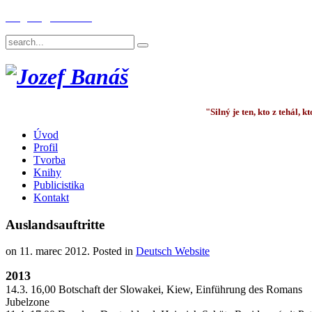
English
Deutsch
"Silný je ten, kto z tehál,
Úvod
Profil
Tvorba
Knihy
Publicistika
Kontakt
Auslandsauftritte
on
11. marec 2012
. Posted in
Deutsch Website
2013
14.3. 16,00 Botschaft der Slowakei, Kiew, Einführung des Romans
Jubelzone