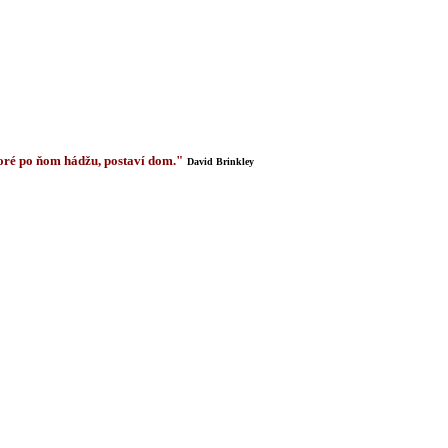
 ktoré po ňom hádžu, postaví dom."
David Brinkley