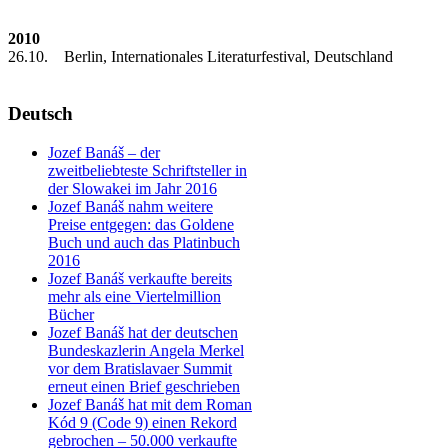
2010
26.10. Berlin, Internationales Literaturfestival, Deutschland
Deutsch
Jozef Banáš – der
zweitbeliebteste Schriftsteller in
der Slowakei im Jahr 2016
Jozef Banáš nahm weitere
Preise entgegen: das Goldene
Buch und auch das Platinbuch
2016
Jozef Banáš verkaufte bereits
mehr als eine Viertelmillion
Bücher
Jozef Banáš hat der deutschen
Bundeskazlerin Angela Merkel
vor dem Bratislavaer Summit
erneut einen Brief geschrieben
Jozef Banáš hat mit dem Roman
Kód 9 (Code 9) einen Rekord
gebrochen – 50.000 verkaufte