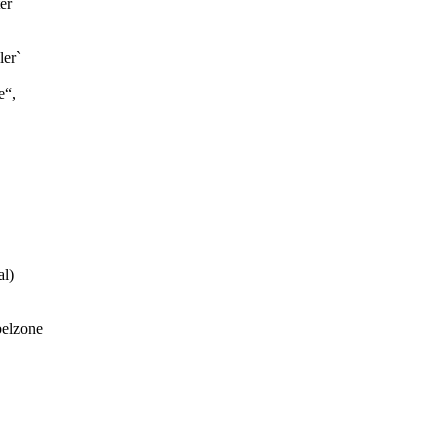
er
ler`
e“,
al)
belzone