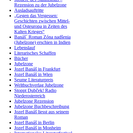
Rezension zu der Jubelzone
Ausladsauftritte
„Gegen das Vergessen:
Geschichten zwischen Mittel-
und Osteuropa in Zeiten des
Kalten Krieges“
Banáš´ Roman Zóna nadšenia
(Jubelzone) erschien in Indien
Lebenslauf
Literarisches Schaffen
Bücher
Jubelzone
Jozef Banáš in Frankfurt
Jozef Banáš in Wien
Seume Literaturpreis
Weltbuchverlag Jubelzone
Stoppt Dubček! Radio
Niederosterreich
Jubelzone Rezension
Jubelzone Buchbeschreibung
Jozef Banáš liesst aus seinem
Roman
Jozef Banáš in Berlin
Jozef Banáš in Monheim