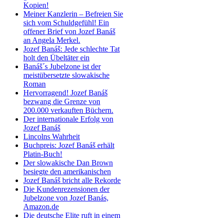
Kopien!
Meiner Kanzlerin – Befreien Sie
sich vom Schuldgefühl! Ein
offener Brief von Jozef Banáš
an Angela Merkel.
Jozef Banáš: Jede schlechte Tat
holt den Übeltäter ein
Banáš´s Jubelzone ist der
meistübersetzte slowakische
Roman
Hervorragend! Jozef Banáš
bezwang die Grenze von
200.000 verkauften Büchern.
Der internationale Erfolg von
Jozef Banáš
Lincolns Wahrheit
Buchpreis: Jozef Banáš erhält
Platin-Buch!
Der slowakische Dan Brown
besiegte den amerikanischen
Jozef Banáš bricht alle Rekorde
Die Kundenrezensionen der
Jubelzone von Jozef Banás,
Amazon.de
Die deutsche Elite ruft in einem