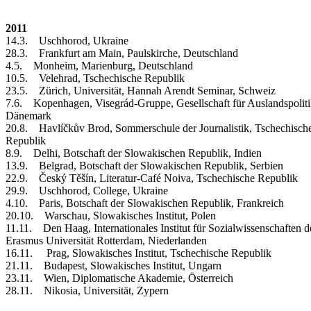
2011
14.3. Uschhorod, Ukraine
28.3. Frankfurt am Main, Paulskirche, Deutschland
4.5. Monheim, Marienburg, Deutschland
10.5. Velehrad, Tschechische Republik
23.5. Zürich, Universität, Hannah Arendt Seminar, Schweiz
7.6. Kopenhagen, Visegrád-Gruppe, Gesellschaft für Auslandspoliti
Dänemark
20.8. Havlíčkův Brod, Sommerschule der Journalistik, Tschechisch
Republik
8.9. Delhi, Botschaft der Slowakischen Republik, Indien
13.9. Belgrad, Botschaft der Slowakischen Republik, Serbien
22.9. Český Těšín, Literatur-Café Noiva, Tschechische Republik
29.9. Uschhorod, College, Ukraine
4.10. Paris, Botschaft der Slowakischen Republik, Frankreich
20.10. Warschau, Slowakisches Institut, Polen
11.11. Den Haag, Internationales Institut für Sozialwissenschaften d
Erasmus Universität Rotterdam, Niederlanden
16.11. Prag, Slowakisches Institut, Tschechische Republik
21.11. Budapest, Slowakisches Institut, Ungarn
23.11. Wien, Diplomatische Akademie, Österreich
28.11. Nikosia, Universität, Zypern