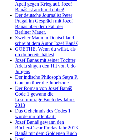
Apell gegen Krieg auf. Jozef
Banáš ist auch mit dabei!
Der deutsche Journalist Peter
Pragal im Gespräch mit Jozef
Banas über dem Fall der
Berliner Mauer.
Zweiter Mann in Deutschland
schreibt dem Autor Jozef Banáš
GOETHE. Wenn du willst, als
ob du bereits hättest
Jozef Banas mit seiner Tochter
Adela singen den Hit von Udo
Jürgens
Der indische Philosoph Satya P.
Gautam über die Jubelzone
Der Roman von Jozef Banáš
Code 1 gewann die
Leserumfrage Buch des Jahres
2013
Das Geheimnis des Codes 1
wurde mir offenbart.
Jozef Banáš gewann den
Bücher-Oscar für das Jahr 2013
Banáš mit dem Goldenen Buch
Israel