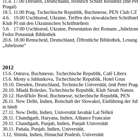
11.4. 17.00 Dresden, Deutschland, Heinrich Schütz Residenz (mit Pet
Pragal)
18.5. 11.00 Prag, Tschechische Republik, Buchmesse, PEN Club CZ
4.6. 19.00 Uschhorod, Ukraine, Treffen des slowakischen Schriftstel
Klub PI mit den Ukrainischen Schriftstellern
5.6. 17.00 Uschhorod, Ukraine, Presentation des Romans „Jubelzon
Fedor Potusniak Bibliothek
20.6. 18.00 Remscheid, Deutschland, Öffentliche Bibliothek, Lesung
„Jubelzone“
2012
15.6. Ostrava, Buchmesse, Tschechische Republik, Café Librex
15.6. Mosty u Jablunkova, Tschechische Republik, Hotel Grun
19.10. Dresden, Deutschland, Technische Universität, (mit Peter Prag
20.10. Mladá Boleslav, Tschechische Republik, Klub Sirrah Natura
20.12. Havlíčkův Brod, Buchmesse, tschechische Republik, PEN
26.11. New Delhi, Indien, Botschaft der Slowakei, Einführing der Ju
in hindi
27.11. New Delhi, Indien, Universität Javahár Lal Néhrú
28.11. Chandigarh, Haryana, Indien, Alliance Francaise
29.11. Chandigarh, Punjab, Indien, Punjab Universität
30.11. Patiala, Punjab, Indien, Universität,
3.12. Shimla, Indien, Himachal Pradesh, Universität