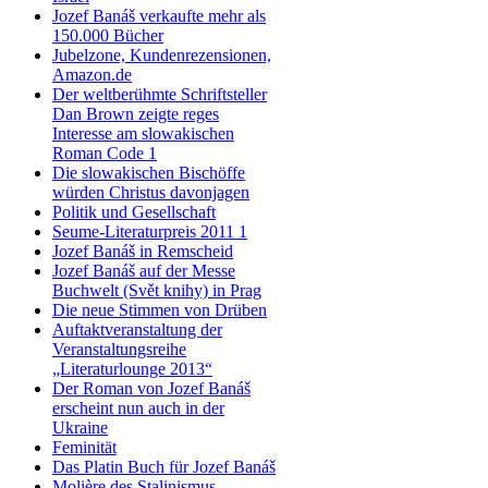
Jozef Banáš verkaufte mehr als
150.000 Bücher
Jubelzone, Kundenrezensionen,
Amazon.de
Der weltberühmte Schriftsteller
Dan Brown zeigte reges
Interesse am slowakischen
Roman Code 1
Die slowakischen Bischöffe
würden Christus davonjagen
Politik und Gesellschaft
Seume-Literaturpreis 2011 1
Jozef Banáš in Remscheid
Jozef Banáš auf der Messe
Buchwelt (Svět knihy) in Prag
Die neue Stimmen von Drüben
Auftaktveranstaltung der
Veranstaltungsreihe
„Literaturlounge 2013“
Der Roman von Jozef Banáš
erscheint nun auch in der
Ukraine
Feminität
Das Platin Buch für Jozef Banáš
Molière des Stalinismus –