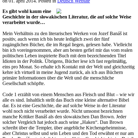
on
01. apríl 2014
. Posted in
Deutsch Website
Es gibt wohl kaum eine
Geschichte in der slowakischen Literatur, die auf solche Weise
verarbeitet wurde…
Mein Verhältnis zu den literarischen Werken von Jozef Banáš ist
positiv, auch wenn ich bis heute lediglich zwei der fünf
zugänglichen Bücher, die im Regal liegen, gelesen habe. Vielleicht
bin ich voreingenommen, aber am besten gefiel mir das vom realen
politischen Leben inspirierte Buch mit dem bezeichnenden Titel
Idioten in der Politik. Übrigens, Bücher lese ich fast regelmäßig,
eins pro Monat. So erhalte ich Kontakt mit der Welt und gleichzeitig
kehre ich virtuell in meine Jugend zurück, als ich aus Büchern
primäre Informationen über die Welt und die menschliche
Gesellschaft schöpfte.
Code 1 erzählt von einem Menschen aus Fleisch und Blut – wie wir
alle es sind. Inhaltlich stellt das Buch eine kleine alternative Bibel
dar. Es ist eine Geschichte, die auf solche Weise in der Literatur
wohl noch nicht verarbeitet wurde. Nicht umsonst bezeichnen
manche Kritiker Banáš als den slowakischen Dan Brown. Jeder
solcher Vergleich hat jedoch auch seine „Haken“. Dan Brown
schreibt über die Templer, über angebliche Kirchengeheimnisse,
aber Christus selbst und sein Leben und den Tod erwähnt er nur am