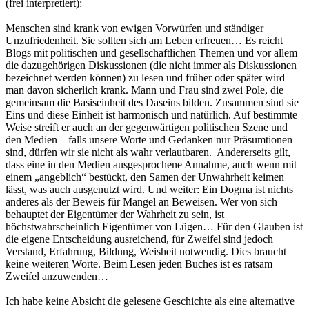
(frei interpretiert):
Menschen sind krank von ewigen Vorwürfen und ständiger
Unzufriedenheit. Sie sollten sich am Leben erfreuen… Es reicht
Blogs mit politischen und gesellschaftlichen Themen und vor allem
die dazugehörigen Diskussionen (die nicht immer als Diskussionen
bezeichnet werden können) zu lesen und früher oder später wird
man davon sicherlich krank. Mann und Frau sind zwei Pole, die
gemeinsam die Basiseinheit des Daseins bilden. Zusammen sind sie
Eins und diese Einheit ist harmonisch und natürlich. Auf bestimmte
Weise streift er auch an der gegenwärtigen politischen Szene und
den Medien – falls unsere Worte und Gedanken nur Präsumtionen
sind, dürfen wir sie nicht als wahr verlautbaren. Andererseits gilt,
dass eine in den Medien ausgesprochene Annahme, auch wenn mit
einem „angeblich“ bestückt, den Samen der Unwahrheit keimen
lässt, was auch ausgenutzt wird. Und weiter: Ein Dogma ist nichts
anderes als der Beweis für Mangel an Beweisen. Wer von sich
behauptet der Eigentümer der Wahrheit zu sein, ist
höchstwahrscheinlich Eigentümer von Lügen… Für den Glauben ist
die eigene Entscheidung ausreichend, für Zweifel sind jedoch
Verstand, Erfahrung, Bildung, Weisheit notwendig. Dies braucht
keine weiteren Worte. Beim Lesen jeden Buches ist es ratsam
Zweifel anzuwenden…
Ich habe keine Absicht die gelesene Geschichte als eine alternative