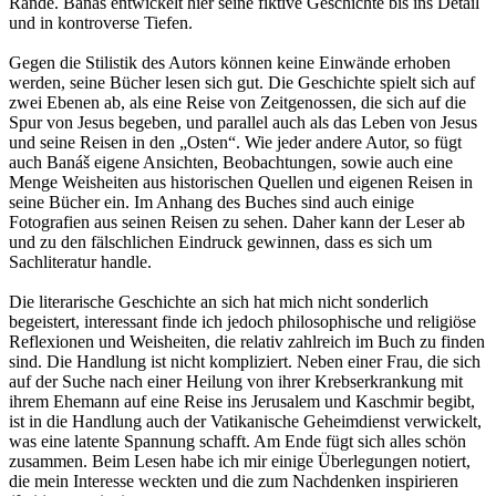
Rande. Banáš entwickelt hier seine fiktive Geschichte bis ins Detail
und in kontroverse Tiefen.
Gegen die Stilistik des Autors können keine Einwände erhoben
werden, seine Bücher lesen sich gut. Die Geschichte spielt sich auf
zwei Ebenen ab, als eine Reise von Zeitgenossen, die sich auf die
Spur von Jesus begeben, und parallel auch als das Leben von Jesus
und seine Reisen in den „Osten“. Wie jeder andere Autor, so fügt
auch Banáš eigene Ansichten, Beobachtungen, sowie auch eine
Menge Weisheiten aus historischen Quellen und eigenen Reisen in
seine Bücher ein. Im Anhang des Buches sind auch einige
Fotografien aus seinen Reisen zu sehen. Daher kann der Leser ab
und zu den fälschlichen Eindruck gewinnen, dass es sich um
Sachliteratur handle.
Die literarische Geschichte an sich hat mich nicht sonderlich
begeistert, interessant finde ich jedoch philosophische und religiöse
Reflexionen und Weisheiten, die relativ zahlreich im Buch zu finden
sind. Die Handlung ist nicht kompliziert. Neben einer Frau, die sich
auf der Suche nach einer Heilung von ihrer Krebserkrankung mit
ihrem Ehemann auf eine Reise ins Jerusalem und Kaschmir begibt,
ist in die Handlung auch der Vatikanische Geheimdienst verwickelt,
was eine latente Spannung schafft. Am Ende fügt sich alles schön
zusammen. Beim Lesen habe ich mir einige Überlegungen notiert,
die mein Interesse weckten und die zum Nachdenken inspirieren