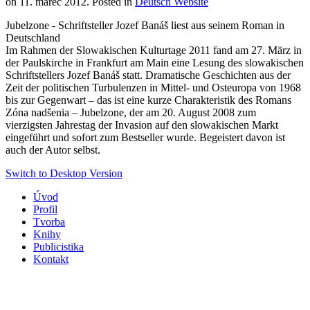
on
11. marec 2012
. Posted in
Deutsch Website
Jubelzone - Schriftsteller Jozef Banáš liest aus seinem Roman in
Deutschland
Im Rahmen der Slowakischen Kulturtage 2011 fand am 27. März in
der Paulskirche in Frankfurt am Main eine Lesung des slowakischen
Schriftstellers Jozef Banáš statt. Dramatische Geschichten aus der
Zeit der politischen Turbulenzen in Mittel- und Osteuropa von 1968
bis zur Gegenwart – das ist eine kurze Charakteristik des Romans
Zóna nadšenia – Jubelzone, der am 20. August 2008 zum
vierzigsten Jahrestag der Invasion auf den slowakischen Markt
eingeführt und sofort zum Bestseller wurde. Begeistert davon ist
auch der Autor selbst.
Switch to Desktop Version
Úvod
Profil
Tvorba
Knihy
Publicistika
Kontakt