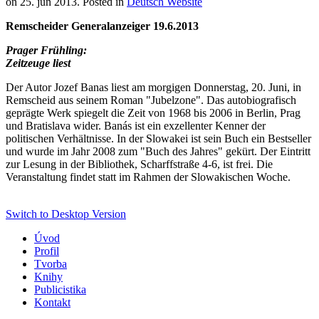
on
25. jún 2013
. Posted in
Deutsch Website
Remscheider Generalanzeiger 19.6.2013
Prager Frühling:
Zeitzeuge liest
Der Autor Jozef Banas liest am morgigen Donnerstag, 20. Juni, in
Remscheid aus seinem Roman "Jubelzone". Das autobiografisch
geprägte Werk spiegelt die Zeit von 1968 bis 2006 in Berlin, Prag
und Bratislava wider. Banás ist ein exzellenter Kenner der
politischen Verhältnisse. In der Slowakei ist sein Buch ein Bestseller
und wurde im Jahr 2008 zum "Buch des Jahres" gekürt. Der Eintritt
zur Lesung in der Bibliothek, Scharffstraße 4-6, ist frei. Die
Veranstaltung findet statt im Rahmen der Slowakischen Woche.
Switch to Desktop Version
Úvod
Profil
Tvorba
Knihy
Publicistika
Kontakt