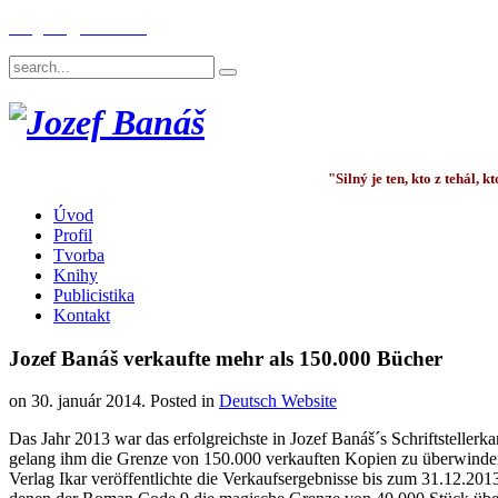
English
Deutsch
"Silný je ten, kto z tehál,
Úvod
Profil
Tvorba
Knihy
Publicistika
Kontakt
Jozef Banáš verkaufte mehr als 150.000 Bücher
on
30. január 2014
. Posted in
Deutsch Website
Das Jahr 2013 war das erfolgreichste in Jozef Banáš´s Schriftstellerka
gelang ihm die Grenze von 150.000 verkauften Kopien zu überwinde
Verlag Ikar veröffentlichte die Verkaufsergebnisse bis zum 31.12.2013