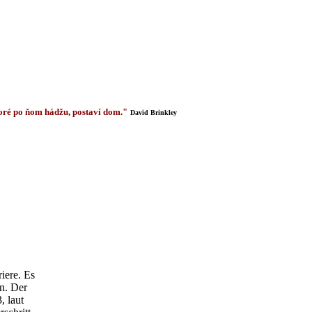
 ktoré po ňom hádžu, postaví dom."
David Brinkley
riere. Es
n. Der
, laut