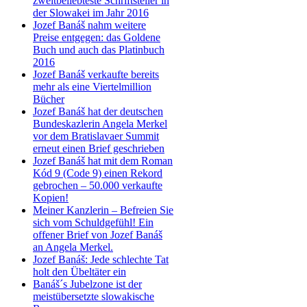
zweitbeliebteste Schriftsteller in
der Slowakei im Jahr 2016
Jozef Banáš nahm weitere
Preise entgegen: das Goldene
Buch und auch das Platinbuch
2016
Jozef Banáš verkaufte bereits
mehr als eine Viertelmillion
Bücher
Jozef Banáš hat der deutschen
Bundeskazlerin Angela Merkel
vor dem Bratislavaer Summit
erneut einen Brief geschrieben
Jozef Banáš hat mit dem Roman
Kód 9 (Code 9) einen Rekord
gebrochen – 50.000 verkaufte
Kopien!
Meiner Kanzlerin – Befreien Sie
sich vom Schuldgefühl! Ein
offener Brief von Jozef Banáš
an Angela Merkel.
Jozef Banáš: Jede schlechte Tat
holt den Übeltäter ein
Banáš´s Jubelzone ist der
meistübersetzte slowakische