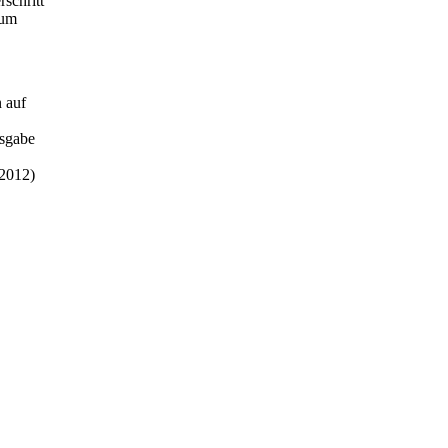
schritt
zum
n auf
usgabe
 2012)