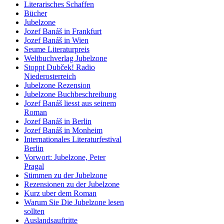
Literarisches Schaffen
Bücher
Jubelzone
Jozef Banáš in Frankfurt
Jozef Banáš in Wien
Seume Literaturpreis
Weltbuchverlag Jubelzone
Stoppt Dubček! Radio
Niederosterreich
Jubelzone Rezension
Jubelzone Buchbeschreibung
Jozef Banáš liesst aus seinem
Roman
Jozef Banáš in Berlin
Jozef Banáš in Monheim
Internationales Literaturfestival
Berlin
Vorwort: Jubelzone, Peter
Pragal
Stimmen zu der Jubelzone
Rezensionen zu der Jubelzone
Kurz uber dem Roman
Warum Sie Die Jubelzone lesen
sollten
Auslandsauftritte