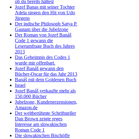
ob du bereits hättest
Jozef Banas mit seiner Tochter
Adela singen den Hit von Udo
Jürgens
Der indische Philosoph Satya P.
Gautam über die Jubelzone
Der Roman von Jozef Banáš
Code 1 gewann die
Leserumfrage Buch des Jahres
2013
Das Geheimnis des Codes 1
wurde mir offenbart.
Jozef Banáš gewann den
Bücher-Oscar für das Jahr 2013
Banáš mit dem Goldenen Buch
Israel
Jozef Banáš verkaufte mehr als
150.000 Bücher
Jubelzone, Kundenrezensionen,
Amazon.de
Der weltberühmte Schriftsteller
Dan Brown zeigte reges
Interesse am slowakischen
Roman Code 1
Die slowakischen Bischöffe