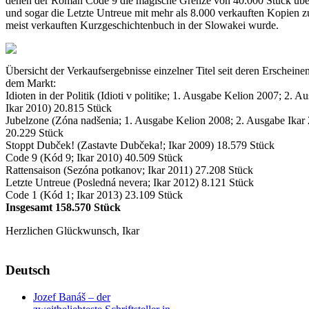
denen der Roman Code 9 die magische Grenze von 40.000 Stück über
und sogar die Letzte Untreue mit mehr als 8.000 verkauften Kopien 
meist verkauften Kurzgeschichtenbuch in der Slowakei wurde.
Übersicht der Verkaufsergebnisse einzelner Titel seit deren Erscheine
dem Markt:
Idioten in der Politik (Idioti v politike; 1. Ausgabe Kelion 2007; 2. A
Ikar 2010) 20.815 Stück
Jubelzone (Zóna nadšenia; 1. Ausgabe Kelion 2008; 2. Ausgabe Ikar
20.229 Stück
Stoppt Dubček! (Zastavte Dubčeka!; Ikar 2009) 18.579 Stück
Code 9 (Kód 9; Ikar 2010) 40.509 Stück
Rattensaison (Sezóna potkanov; Ikar 2011) 27.208 Stück
Letzte Untreue (Posledná nevera; Ikar 2012) 8.121 Stück
Code 1 (Kód 1; Ikar 2013) 23.109 Stück
Insgesamt 158.570 Stück
Herzlichen Glückwunsch, Ikar
Deutsch
Jozef Banáš – der