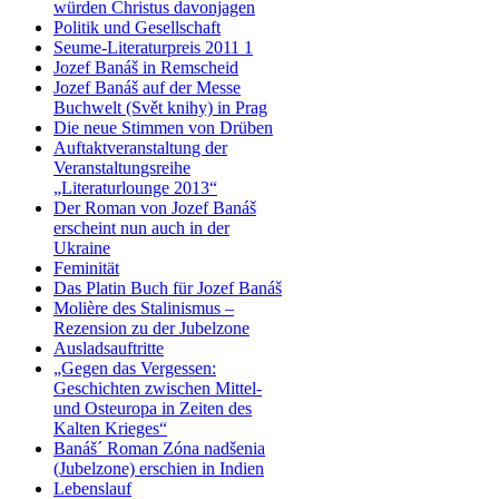
würden Christus davonjagen
Politik und Gesellschaft
Seume-Literaturpreis 2011 1
Jozef Banáš in Remscheid
Jozef Banáš auf der Messe
Buchwelt (Svět knihy) in Prag
Die neue Stimmen von Drüben
Auftaktveranstaltung der
Veranstaltungsreihe
„Literaturlounge 2013“
Der Roman von Jozef Banáš
erscheint nun auch in der
Ukraine
Feminität
Das Platin Buch für Jozef Banáš
Molière des Stalinismus –
Rezension zu der Jubelzone
Ausladsauftritte
„Gegen das Vergessen:
Geschichten zwischen Mittel-
und Osteuropa in Zeiten des
Kalten Krieges“
Banáš´ Roman Zóna nadšenia
(Jubelzone) erschien in Indien
Lebenslauf