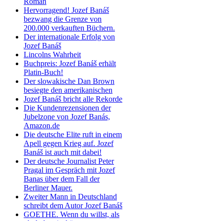
Roman
Hervorragend! Jozef Banáš
bezwang die Grenze von
200.000 verkauften Büchern.
Der internationale Erfolg von
Jozef Banáš
Lincolns Wahrheit
Buchpreis: Jozef Banáš erhält
Platin-Buch!
Der slowakische Dan Brown
besiegte den amerikanischen
Jozef Banáš bricht alle Rekorde
Die Kundenrezensionen der
Jubelzone von Jozef Banás,
Amazon.de
Die deutsche Elite ruft in einem
Apell gegen Krieg auf. Jozef
Banáš ist auch mit dabei!
Der deutsche Journalist Peter
Pragal im Gespräch mit Jozef
Banas über dem Fall der
Berliner Mauer.
Zweiter Mann in Deutschland
schreibt dem Autor Jozef Banáš
GOETHE. Wenn du willst, als