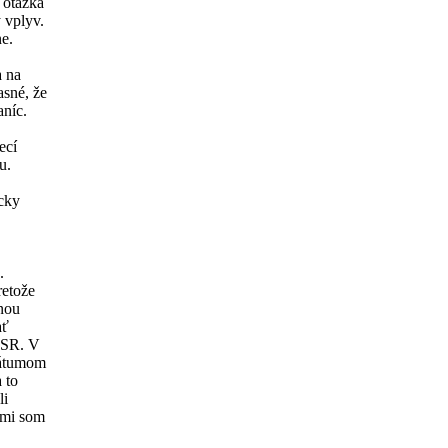
 otázka
 vplyv.
e.
a na
asné, že
aníc.
ecí
u.
cky
.
retože
nou
ať
NSR. V
dátumom
 to
li
ľmi som