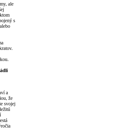
my, ale
šej
jektom
pojený s
alebo
ma
kratov.
skou.
ádli
ví a
iou, že
e svojej
ležitú
í
está
ýročia