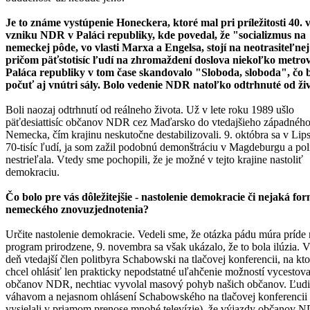
Je to známe vystúpenie Honeckera, ktoré mal pri príležitosti 40. 
vzniku NDR v Paláci republiky, kde povedal, že "socializmus na
nemeckej pôde, vo vlasti Marxa a Engelsa, stojí na neotrasiteľne
pričom päťstotisíc ľudí na zhromaždení doslova niekoľko metro
Paláca republiky v tom čase skandovalo "Sloboda, sloboda", čo 
počuť aj vnútri sály. Bolo vedenie NDR natoľko odtrhnuté od ži
Boli naozaj odtrhnutí od reálneho života. Už v lete roku 1989 ušlo
päťdesiattisíc občanov NDR cez Maďarsko do vtedajšieho západnéh
Nemecka, čím krajinu neskutočne destabilizovali. 9. októbra sa v Lips
70-tisíc ľudí, ja som zažil podobnú demonštráciu v Magdeburgu a pol
nestrieľala. Vtedy sme pochopili, že je možné v tejto krajine nastoliť
demokraciu.
Čo bolo pre vás dôležitejšie - nastolenie demokracie či nejaká fo
nemeckého znovuzjednotenia?
Určite nastolenie demokracie. Vedeli sme, že otázka pádu múra príde
program prirodzene, 9. novembra sa však ukázalo, že to bola ilúzia. V
deň vtedajší člen politbyra Schabowski na tlačovej konferencii, na kto
chcel ohlásiť len prakticky nepodstatné uľahčenie možností vycestov
občanov NDR, nechtiac vyvolal masový pohyb našich občanov. Ľudi
váhavom a nejasnom ohlásení Schabowského na tlačovej konferencii 
vysielali v priamom prenose mnohé televízie), že výjazdy občanov 