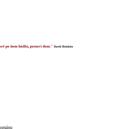
 ktoré po ňom hádžu, postaví dom."
David Brinkley
 románu