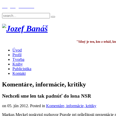
English
Deutsch
"Silný je ten, kto z tehál,
Úvod
Profil
Tvorba
Knihy
Publicistika
Kontakt
Komentáre, informácie, kritiky
Nechceli sme len tak padnúť do lona NSR
on
05. jún 2012
. Posted in
Komentáre, informácie, kritiky
Markus Meckel poskytol rozhovor Pravde pri príležitosti prezentácie