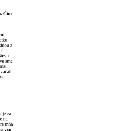
u. Čím
 od
etku,
ednou z
iť
števu
ova sme
emali
začali
sme
uje za
je na
 pre mňa
sa viac