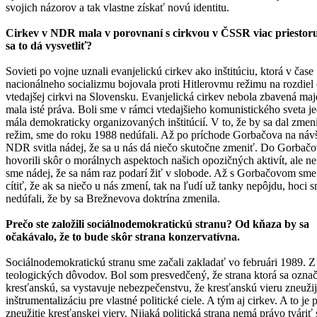
svojich názorov a tak vlastne získať novú identitu.
Cirkev v NDR mala v porovnaní s cirkvou v ČSSR viac priestor
sa to dá vysvetliť?
Sovieti po vojne uznali evanjelickú cirkev ako inštitúciu, ktorá v čase
nacionálneho socializmu bojovala proti Hitlerovmu režimu na rozdiel
vtedajšej cirkvi na Slovensku. Evanjelická cirkev nebola zbavená maj
mala isté práva. Boli sme v rámci vtedajšieho komunistického sveta j
mála demokraticky organizovaných inštitúcií. V to, že by sa dal zmen
režim, sme do roku 1988 nedúfali. Až po príchode Gorbačova na náv
NDR svitla nádej, že sa u nás dá niečo skutočne zmeniť. Do Gorbač
hovorili skôr o morálnych aspektoch našich opozičných aktivít, ale n
sme nádej, že sa nám raz podarí žiť v slobode. Až s Gorbačovom sme 
cítiť, že ak sa niečo u nás zmení, tak na ľudí už tanky nepôjdu, hoci 
nedúfali, že by sa Brežnevova doktrína zmenila.
Prečo ste založili sociálnodemokratickú stranu? Od kňaza by sa
očakávalo, že to bude skôr strana konzervatívna.
Sociálnodemokratickú stranu sme začali zakladať vo februári 1989. Z
teologických dôvodov. Bol som presvedčený, že strana ktorá sa označ
kresťanskú, sa vystavuje nebezpečenstvu, že kresťanskú vieru zneuži
inštrumentalizáciu pre vlastné politické ciele. A tým aj cirkev. A to je
zneužitie kresťanskej viery. Nijaká politická strana nemá právo tváriť 