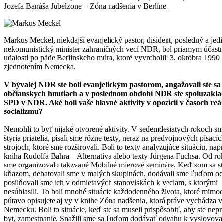
Jozefa Banáša Jubelzone – Zóna nadšenia v Berlíne.
Markus Meckel, niekdajší evanjelický pastor, disident, posledný a jed
nekomunistický minister zahraničných vecí NDR, bol priamym účas
udalostí po páde Berlínskeho múra, ktoré vyvrcholili 3. októbra 1990
zjednotením Nemecka.
V bývalej NDR ste boli evanjelickým pastorom, angažovali ste sa
občianskych hnutiach a v poslednom období NDR ste spoluzakla
SPD v NDR. Aké boli vaše hlavné aktivity v opozícii v časoch re
socializmu?
Nemohli to byť nijaké otvorené aktivity. V sedemdesiatych rokoch sm
štyria priatelia, písali sme rôzne texty, neraz na predvojnových písacíc
strojoch, ktoré sme rozširovali. Boli to texty analyzujúce situáciu, nap
kniha Rudolfa Bahra – Alternatíva alebo texty Jürgena Fuchsa. Od r
sme organizovalo takzvané Mobilné mierové semináre. Keď som sa st
kňazom, debatovali sme v malých skupinách, dodávali sme ľuďom o
posilňovali sme ich v odmietavých stanoviskách k veciam, s ktorými
nesúhlasili. To boli mnohé situácie každodenného života, ktoré mim
pútavo opisujete aj vy v knihe Zóna nadšenia, ktorá práve vychádza v
Nemecku. Boli to situácie, keď ste sa museli prispôsobiť, aby ste nepri
byt, zamestnanie. Snažili sme sa ľuďom dodávať odvahu k vyslovova