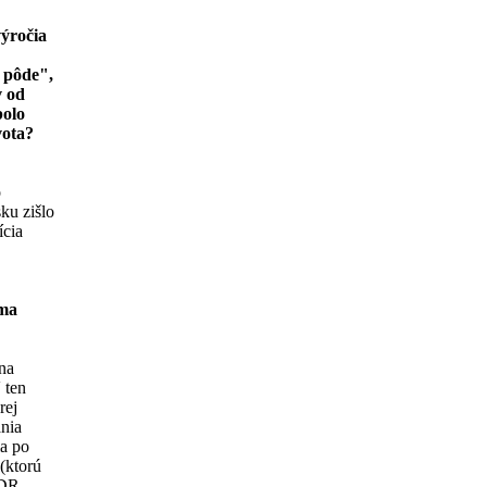
výročia
j pôde",
v od
bolo
vota?
o
ku zišlo
ícia
rma
 na
 ten
rej
ania
a po
(ktorú
NDR