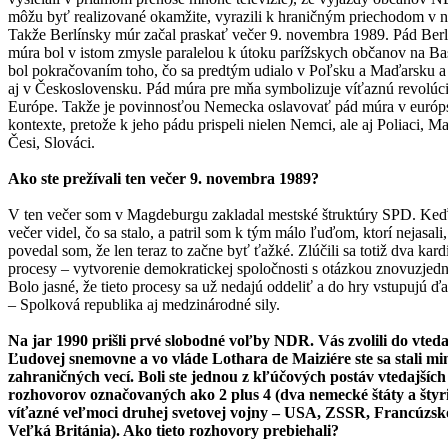
môžu byť realizované okamžite, vyrazili k hraničným priechodom v n
Takže Berlínsky múr začal praskať večer 9. novembra 1989. Pád Ber
múra bol v istom zmysle paralelou k útoku parížskych občanov na Bas
bol pokračovaním toho, čo sa predtým udialo v Poľsku a Maďarsku a
aj v Československu. Pád múra pre mňa symbolizuje víťaznú revolúc
Európe. Takže je povinnosťou Nemecka oslavovať pád múra v euró
kontexte, pretože k jeho pádu prispeli nielen Nemci, ale aj Poliaci, M
Česi, Slováci.
Ako ste prežívali ten večer 9. novembra 1989?
V ten večer som v Magdeburgu zakladal mestské štruktúry SPD. Ke
večer videl, čo sa stalo, a patril som k tým málo ľuďom, ktorí nejasali,
povedal som, že len teraz to začne byť ťažké. Zlúčili sa totiž dva kard
procesy – vytvorenie demokratickej spoločnosti s otázkou znovuzjedn
Bolo jasné, že tieto procesy sa už nedajú oddeliť a do hry vstupujú ďal
– Spolková republika aj medzinárodné sily.
Na jar 1990 prišli prvé slobodné voľby NDR. Vás zvolili do vteda
Ľudovej snemovne a vo vláde Lothara de Maiziére ste sa stali mi
zahraničných vecí. Boli ste jednou z kľúčových postáv vtedajších
rozhovorov označovaných ako 2 plus 4 (dva nemecké štáty a štyr
víťazné veľmoci druhej svetovej vojny – USA, ZSSR, Francúzsk
Veľká Británia). Ako tieto rozhovory prebiehali?