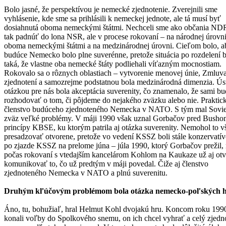
Bolo jasné, že perspektívou je nemecké zjednotenie. Zverejnili sme
vyhlásenie, kde sme sa prihlásili k nemeckej jednote, ale tá musí byť
dosiahnutá oboma nemeckými štátmi. Nechceli sme ako občania ND
tak padnúť do lona NSR, ale v procese rokovaní – na národnej úrovn
oboma nemeckými štátmi a na medzinárodnej úrovni. Cieľom bolo, a
budúce Nemecko bolo plne suverénne, pretože situácia po rozdelení 
taká, že vlastne oba nemecké štáty podliehali víťazným mocnostiam.
Rokovalo sa o rôznych oblastiach – vytvorenie menovej únie, Zmluv
zjednotení a samozrejme podstatnou bola medzinárodná dimenzia. Ús
otázkou pre nás bola akceptácia suverenity, čo znamenalo, že sami b
rozhodovať o tom, či pôjdeme do nejakého zväzku alebo nie. Praktick
členstvo budúceho zjednoteného Nemecka v NATO. S tým mal Sovie
zväz veľké problémy. V máji 1990 však uznal Gorbačov pred Bush
princípy KBSE, ku ktorým patrila aj otázka suverenity. Nemohol to v
presadzovať otvorene, pretože vo vedení KSSZ boli stále konzervatív
po zjazde KSSZ na prelome júna – júla 1990, ktorý Gorbačov prežil,
počas rokovaní s vtedajším kancelárom Kohlom na Kaukaze už aj ot
komunikovať to, čo už predtým v máji povedal. Čiže aj členstvo
zjednoteného Nemecka v NATO a plnú suverenitu.
Druhým kľúčovým problémom bola otázka nemecko-poľských hr
Áno, tu, bohužiaľ, hral Helmut Kohl dvojakú hru. Koncom roku 199
konali voľby do Spolkového snemu, on ich chcel vyhrať a celý zjedn