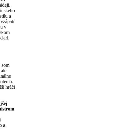
ádeji.
línskeho
tilu a
 vzápätí
iu v
pskom
aďari,
ď som
 ale
inálne
otenia.
ší hráči
jšej
nistrom
i
o a