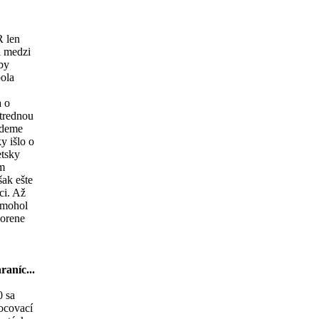
R len
i medzi
by
bola
a o
trednou
udeme
y išlo o
tsky
om
šak ešte
ci. Až
 mohol
vorene
aníc...
0 sa
ocovací