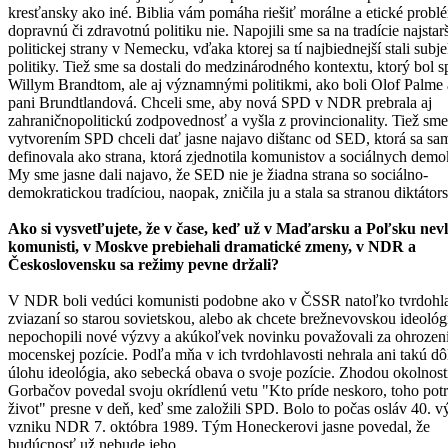
kresťansky ako iné. Biblia vám pomáha riešiť morálne a etické problé
dopravnú či zdravotnú politiku nie. Napojili sme sa na tradície najstar
politickej strany v Nemecku, vďaka ktorej sa tí najbiednejší stali sub
politiky. Tiež sme sa dostali do medzinárodného kontextu, ktorý bol s
Willym Brandtom, ale aj významnými politikmi, ako boli Olof Palme 
pani Brundtlandová. Chceli sme, aby nová SPD v NDR prebrala aj
zahraničnopolitickú zodpovednosť a vyšla z provincionality. Tiež sme
vytvorením SPD chceli dať jasne najavo dištanc od SED, ktorá sa sa
definovala ako strana, ktorá zjednotila komunistov a sociálnych demo
My sme jasne dali najavo, že SED nie je žiadna strana so sociálno-
demokratickou tradíciou, naopak, zničila ju a stala sa stranou diktátor
Ako si vysvetľujete, že v čase, keď už v Maďarsku a Poľsku nevl
komunisti, v Moskve prebiehali dramatické zmeny, v NDR a
Československu sa režimy pevne držali?
V NDR boli vedúci komunisti podobne ako v ČSSR natoľko tvrdohla
zviazaní so starou sovietskou, alebo ak chcete brežnevovskou ideológ
nepochopili nové výzvy a akúkoľvek novinku považovali za ohrozeni
mocenskej pozície. Podľa mňa v ich tvrdohlavosti nehrala ani takú dô
úlohu ideológia, ako sebecká obava o svoje pozície. Zhodou okolnost
Gorbačov povedal svoju okrídlenú vetu "Kto príde neskoro, toho potr
život" presne v deň, keď sme založili SPD. Bolo to počas osláv 40. v
vzniku NDR 7. októbra 1989. Tým Honeckerovi jasne povedal, že
budúcnosť už nebude jeho.