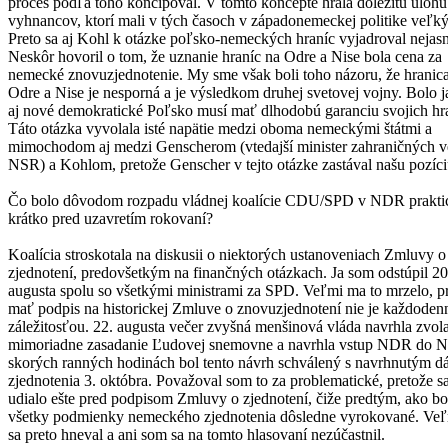
proces podľa toho koncipoval. V tomto koncepte hrala dôležitú úlohu
vyhnancov, ktorí mali v tých časoch v západonemeckej politike veľký
Preto sa aj Kohl k otázke poľsko-nemeckých hraníc vyjadroval nejasn
Neskôr hovoril o tom, že uznanie hraníc na Odre a Nise bola cena za
nemecké znovuzjednotenie. My sme však boli toho názoru, že hranic
Odre a Nise je nesporná a je výsledkom druhej svetovej vojny. Bolo j
aj nové demokratické Poľsko musí mať dlhodobú garanciu svojich hr
Táto otázka vyvolala isté napätie medzi oboma nemeckými štátmi a
mimochodom aj medzi Genscherom (vtedajší minister zahraničných v
NSR) a Kohlom, pretože Genscher v tejto otázke zastával našu pozíci
Čo bolo dôvodom rozpadu vládnej koalície CDU/SPD v NDR prakti
krátko pred uzavretím rokovaní?
Koalícia stroskotala na diskusii o niektorých ustanoveniach Zmluvy o
zjednotení, predovšetkým na finančných otázkach. Ja som odstúpil 20
augusta spolu so všetkými ministrami za SPD. Veľmi ma to mrzelo, p
mať podpis na historickej Zmluve o znovuzjednotení nie je každoden
záležitosťou. 22. augusta večer zvyšná menšinová vláda navrhla zvol
mimoriadne zasadanie Ľudovej snemovne a navrhla vstup NDR do 
skorých ranných hodinách bol tento návrh schválený s navrhnutým 
zjednotenia 3. októbra. Považoval som to za problematické, pretože sa
udialo ešte pred podpisom Zmluvy o zjednotení, čiže predtým, ako bo
všetky podmienky nemeckého zjednotenia dôsledne vyrokované. Ve
sa preto hneval a ani som sa na tomto hlasovaní nezúčastnil.