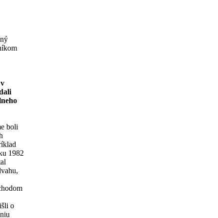
iný
tníkom
 v
dali
álneho
e boli
h
ríklad
oku 1982
al
dvahu,
ochodom
šli o
niu