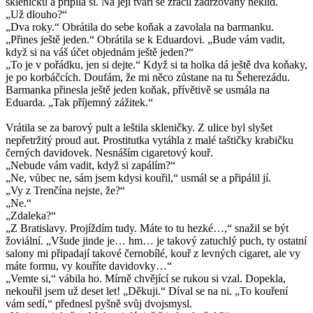
skleničku a připila si. Na její tváři se zračil zadržovaný neklid.
„Už dlouho?“
„Dva roky.“ Obrátila do sebe koňak a zavolala na barmanku.
„Přines ještě jeden.“ Obrátila se k Eduardovi. „Bude vám vadit,
když si na váš účet objednám ještě jeden?“
„To je v pořádku, jen si dejte.“ Když si ta holka dá ještě dva koňaky,
je po korbáčcích. Doufám, že mi něco zůstane na tu Šeherezádu.
Barmanka přinesla ještě jeden koňak, přívětivě se usmála na
Eduarda. „Tak příjemný zážitek.“
Vrátila se za barový pult a leštila skleničky. Z ulice byl slyšet
nepřetržitý proud aut. Prostitutka vytáhla z malé taštičky krabičku
černých davidovek. Nesnáším cigaretový kouř.
„Nebude vám vadit, když si zapálím?“
„Ne, vůbec ne, sám jsem kdysi kouřil,“ usmál se a připálil jí.
„Vy z Trenčína nejste, že?“
„Ne.“
„Zdaleka?“
„Z Bratislavy. Projíždím tudy. Máte to tu hezké…,“ snažil se být
žoviální. „Všude jinde je… hm… je takový zatuchlý puch, ty ostatní
salony mi připadají takové černobílé, kouř z levných cigaret, ale vy
máte formu, vy kouříte davidovky…“
„Vemte si,“ vábila ho. Mírně chvějící se rukou si vzal. Dopekla,
nekouřil jsem už deset let! „Děkuji.“ Díval se na ni. „To kouření
vám sedí,“ přednesl pyšně svůj dvojsmysl.