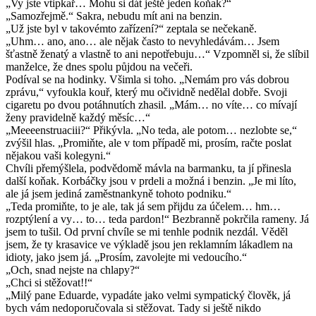
„Vy jste vtipkař… Mohu si dát ještě jeden koňak?“
„Samozřejmě.“ Sakra, nebudu mít ani na benzin.
„Už jste byl v takovémto zařízení?“ zeptala se nečekaně.
„Uhm… ano, ano… ale nějak často to nevyhledávám… Jsem
šťastně ženatý a vlastně to ani nepotřebuju…“ Vzpomněl si, že slíbil
manželce, že dnes spolu půjdou na večeři.
Podíval se na hodinky. Všimla si toho. „Nemám pro vás dobrou
zprávu,“ vyfoukla kouř, který mu očividně nedělal dobře. Svoji
cigaretu po dvou potáhnutích zhasil. „Mám… no víte… co mívají
ženy pravidelně každý měsíc…“
„Meeeenstruaciii?“ Přikývla. „No teda, ale potom… nezlobte se,“
zvýšil hlas. „Promiňte, ale v tom případě mi, prosím, račte poslat
nějakou vaši kolegyni.“
Chvíli přemýšlela, podvědomě mávla na barmanku, ta jí přinesla
další koňak. Korbáčky jsou v prdeli a možná i benzin. „Je mi líto,
ale já jsem jediná zaměstnankyně tohoto podniku.“
„Teda promiňte, to je ale, tak já sem přijdu za účelem… hm…
rozptýlení a vy… to… teda pardon!“ Bezbranně pokrčila rameny. Já
jsem to tušil. Od první chvíle se mi tenhle podnik nezdál. Věděl
jsem, že ty krasavice ve výkladě jsou jen reklamním lákadlem na
idioty, jako jsem já. „Prosím, zavolejte mi vedoucího.“
„Och, snad nejste na chlapy?“
„Chci si stěžovat!!“
„Milý pane Eduarde, vypadáte jako velmi sympatický člověk, já
bych vám nedoporučovala si stěžovat. Tady si ještě nikdo