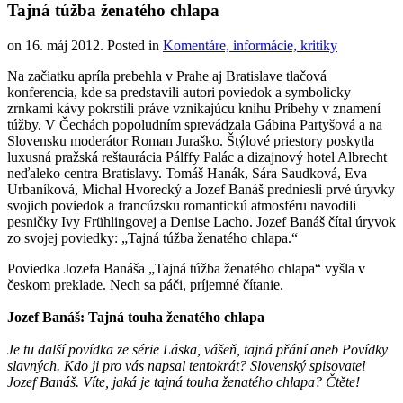
Tajná túžba ženatého chlapa
on
16. máj 2012
. Posted in
Komentáre, informácie, kritiky
Na začiatku apríla prebehla v Prahe aj Bratislave tlačová
konferencia, kde sa predstavili autori poviedok a symbolicky
zrnkami kávy pokrstili práve vznikajúcu knihu Príbehy v znamení
túžby. V Čechách popoludním sprevádzala Gábina Partyšová a na
Slovensku moderátor Roman Juraško. Štýlové priestory poskytla
luxusná pražská reštaurácia Pálffy Palác a dizajnový hotel Albrecht
neďaleko centra Bratislavy. Tomáš Hanák, Sára Saudková, Eva
Urbaníková, Michal Hvorecký a Jozef Banáš predniesli prvé úryvky
svojich poviedok a francúzsku romantickú atmosféru navodili
pesničky Ivy Frühlingovej a Denise Lacho. Jozef Banáš čítal úryvok
zo svojej poviedky: „Tajná túžba ženatého chlapa.“
Poviedka Jozefa Banáša „Tajná túžba ženatého chlapa“ vyšla v
českom preklade. Nech sa páči, príjemné čítanie.
Jozef Banáš: Tajná touha ženatého chlapa
Je tu další povídka ze série Láska, vášeň, tajná přání aneb Povídky
slavných. Kdo ji pro vás napsal tentokrát? Slovenský spisovatel
Jozef Banáš. Víte, jaká je tajná touha ženatého chlapa? Čtěte!