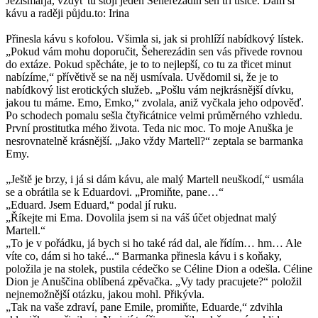
Ježišmarjá, vždyť tu stojí jeden Šeherezádin sen tři tisíce. Dám si
kávu a raději půjdu.to: Irina
Přinesla kávu s kofolou. Všimla si, jak si prohlíží nabídkový lístek.
„Pokud vám mohu doporučit, Šeherezádin sen vás přivede rovnou
do extáze. Pokud spěcháte, je to to nejlepší, co tu za třicet minut
nabízíme,“ přívětivě se na něj usmívala. Uvědomil si, že je to
nabídkový list erotických služeb. „Pošlu vám nejkrásnější dívku,
jakou tu máme. Emo, Emko,“ zvolala, aniž vyčkala jeho odpověď.
Po schodech pomalu sešla čtyřicátnice velmi průměrného vzhledu.
První prostitutka mého života. Teda nic moc. To moje Anuška je
nesrovnatelně krásnější. „Jako vždy Martell?“ zeptala se barmanka
Emy.
„Ještě je brzy, i já si dám kávu, ale malý Martell neuškodí,“ usmála
se a obrátila se k Eduardovi. „Promiňte, pane…“
„Eduard. Jsem Eduard,“ podal jí ruku.
„Říkejte mi Ema. Dovolila jsem si na váš účet objednat malý
Martell.“
„To je v pořádku, já bych si ho také rád dal, ale řídím… hm… Ale
víte co, dám si ho také...“ Barmanka přinesla kávu i s koňaky,
položila je na stolek, pustila cédečko se Céline Dion a odešla. Céline
Dion je Anuščina oblíbená zpěvačka. „Vy tady pracujete?“ položil
nejnemožnější otázku, jakou mohl. Přikývla.
„Tak na vaše zdraví, pane Emile, promiňte, Eduarde,“ zdvihla