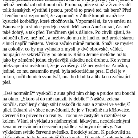
něhož nedokázal odtrhnout oči. Proboha, přece si už v životě viděl
tolik ženských výstřihů i prsou, proč tě to právě teď tak bere? Před
Trenčínem si vzpomněl, že zapomněl v Žilině koupit manželce
kysucké korbáčky, které zbožňovala. Vzpomněl si, že ve směru na
Bánovce je u silnice prodejna sýrů. Měl svou Anušku rád, čas měl
také dobrý, a tak před Trenčínem sjel z dálnice. Po chvíli zjistil, že
odbočil dříve, než měl, a nezbývalo mu nic jiného, než projet starou
silnicí napříč městem. Venku začalo mírně mrholit. Snažil se myslet
na cokoliv, co by mu vyhnalo z mysli ty dvě obrovské, vábící,
houpající se sekretářčiny polokoule. Rádio Jemné melódie hrálo
jako by záměrně jednu chytlavější skladbu než druhou. Ke svému
překvapení si uvědomil, že je vzrušený. Už nemyslel na Anušku,
jediné, co mu zatemnilo mysl, byla sekretářčina prsa. Držel je v
rukou, nořil do nich svou tvář, ona ho hladila a líbala na začínající
pleš.
„Jseš normální?“ vyskočil z auta před ním chlap a prudce mu bouchl
na okno. „Skoro si do mě narazil, ty debile!“ Naštěstí zelená
končila, rozčilený chlap stihl naskočit do auta a zmizel ve vedlejší
ulici. Eduard si vůbec neuvědomil, že je v Trenčíně na křižovatce.
Červená ho přivedla do reality. Trochu se zastyděl a rozhlížel se
kolem. Všiml si výkladu s nádhernými, lákavými, neodolatelnými
ženami ve svůdném červeném prádle a vábnými úsměvy. Nad
výkladem svítilo červené světélko. Erotický salon. K parkovišti za
křižovatkou to bylo nanejvýš tři sekundy. Tři nejdelší sekundy jeho