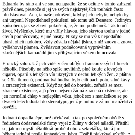
Eduarda by ráno ani ve snu nenapadlo, že se ocitne v tomto zařízení
právě dnes, přestože si jej ve svých nejskrytějších touhách často
představoval. Ach, ta naše pokušení, kdyby jich nebylo, nebylo by
ani utrpení. Nepodlehneš pokušení, tak tomu učí Desatero. Jediným
způsobem, jak se zbavit pokušení, je, že mu podlehneš. Tak to učí
život. Myšlenky, které mu vířily hlavou, jeho skrytou touhu v jedné
chvíli podněcovaly, v jiné hasily. Nikdy se mu však nepodařilo
uhasit oheň nadobro, vždy zůstala nějaká jiskra, z níž znovu a znovu
vyšlehoval plamen. Zvědavost podněcovaná vyprávěním
zkušenějších kamarádů jím s přibývajícím věkem lomcovala.
Erotický salon. Už jich viděl v černobílých francouzských filmech
několik. Působily na něho spíše nevlídně, plné kouře z levných
cigaret, oparů z lehkých vín ukrytých v dechu lehkých žen, z plátna
se šířila tlumená, podmanivá hudba, bylo cítit pach potu, silné kávy
a ztracených existencí. Když zajdeš do bordelu, zařadíš se mezi
ztracené existence, a já přece nejsem žádná ztracená existence, ale
jen normální chlap v nejlepším věku, jehož sex s manželkou se po
dvaceti letech dostal do stereotypu, jenž je nutno v zájmu manželství
osvěžit.
Jednání dopadla lépe, než očekával, a tak po společném obědě s
ředitelem dodavatelské firmy vyjel z Žiliny v dobré náladě. Přistihl
se, jak mu myslí několikrát proběhl obraz sekretářky, která jim
během jednání nosila fantastickou kávu. Tvář jí překrýval výstřih, z