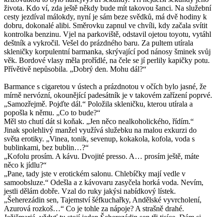
života. Kdo ví, zda ještě někdy bude mít takovou šanci. Na služební
cesty jezdíval málokdy, nyní je sám beze svědků, má dvě hodiny k
dobru, dokonalé alibi. Směrovku zapnul ve chvíli, kdy začala svítit
kontrolka benzinu. Vjel na parkoviště, odstavil ojetou toyotu, vytáhl
deštník a vykročil. Vešel do prázdného baru. Za pultem utírala
skleničky korpulentní barmanka, skrývající pod nánosy šminek svůj
věk. Bordové vlasy měla prořídlé, na čele se jí perlily kapičky potu.
Přívětivě nepůsobila. „Dobrý den. Mohu dál?“
Barmance s cigaretou v ústech a prázdnotou v očích bylo jasné, že
mírně nervózní, okounějící padesátník je v takovém zařízení poprvé.
„Samozřejmě. Pojďte dál.“ Položila skleničku, kterou utírala a
popošla k němu. „Co to bude?“
Měl sto chutí dát si koňak. „Jen něco nealkoholického, řídím.“
Jinak spolehlivý manžel využívá služebku na malou exkurzi do
světa erotiky. „Vinea, tonik, sevenup, kokakola, kofola, voda s
bublinkami, bez bublin…?“
„Kofolu prosím. A kávu. Dvojité presso. A… prosím ještě, máte
něco k jídlu?“
„Pane, tady jste v erotickém salonu. Chlebíčky mají vedle v
samoobsluze.“ Odešla a z kávovaru zasyčela horká voda. Nevím,
jestli dělám dobře. Vzal do ruky jakýsi nabídkový lístek.
„Šeherezádin sen, Tajemství šéfkuchařky, Andělské vyvrcholení,
Azurová rozkoš…“ Co je tohle za nápoje? A strašně drahé.