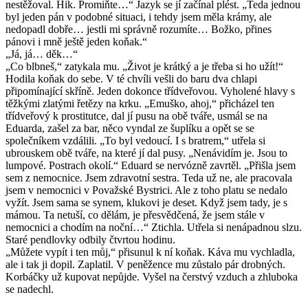
nestěžoval. Hik. Promiňte…“ Jazyk se jí začínal plést. „Teda jednou
byl jeden pán v podobné situaci, i tehdy jsem měla krámy, ale
nedopadl dobře… jestli mi správně rozumíte… Božko, přines
pánovi i mně ještě jeden koňak.“
„Já, já… děk…“
„Co blbneš,“ zatykala mu. „Život je krátký a je třeba si ho užít!“
Hodila koňak do sebe. V té chvíli vešli do baru dva chlapi
připomínající skříně. Jeden dokonce třídveřovou. Vyholené hlavy s
těžkými zlatými řetězy na krku. „Emuško, ahoj,“ přicházel ten
třídveřový k prostitutce, dal jí pusu na obě tváře, usmál se na
Eduarda, zašel za bar, něco vyndal ze šuplíku a opět se se
společníkem vzdálili. „To byl vedoucí. I s bratrem,“ utřela si
ubrouskem obě tváře, na které jí dal pusy. „Nenávidím je. Jsou to
lumpové. Postrach okolí.“ Eduard se nervózně zavrtěl. „Přišla jsem
sem z nemocnice. Jsem zdravotní sestra. Teda už ne, ale pracovala
jsem v nemocnici v Považské Bystrici. Ale z toho platu se nedalo
vyžít. Jsem sama se synem, klukovi je deset. Když jsem tady, je s
mámou. Ta netuší, co dělám, je přesvědčená, že jsem stále v
nemocnici a chodím na noční…“ Ztichla. Utřela si nenápadnou slzu.
Staré pendlovky odbily čtvrtou hodinu.
„Můžete vypít i ten můj,“ přisunul k ní koňak. Káva mu vychladla,
ale i tak ji dopil. Zaplatil. V peněžence mu zůstalo pár drobných.
Korbáčky už kupovat nepůjde. Vyšel na čerstvý vzduch a zhluboka
se nadechl.