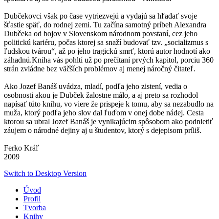
Dubčekovci však po čase vytriezvejú a vydajú sa hľadať svoje
šťastie späť, do rodnej zemi. Tu začína samotný príbeh Alexandra
Dubčeka od bojov v Slovenskom národnom povstaní, cez jeho
politickú kariéru, počas ktorej sa snaží budovať tzv. „socializmus s
ľudskou tvárou“, až po jeho tragickú smrť, ktorú autor hodnotí ako
záhadnú.Kniha vás pohltí už po prečítaní prvých kapitol, porciu 360
strán zvládne bez väčších problémov aj menej náročný čitateľ.
Ako Jozef Banáš uvádza, mladí, podľa jeho zistení, vedia o
osobnosti akou je Dubček žalostne málo, a aj preto sa rozhodol
napísať túto knihu, vo viere že prispeje k tomu, aby sa nezabudlo na
muža, ktorý podľa jeho slov dal ľuďom v onej dobe nádej. Cesta
ktorou sa ubral Jozef Banáš je vynikajúcim spôsobom ako podnietiť
záujem o národné dejiny aj u študentov, ktorý s dejepisom príliš.
Ferko Kráľ
2009
Switch to Desktop Version
Úvod
Profil
Tvorba
Knihy