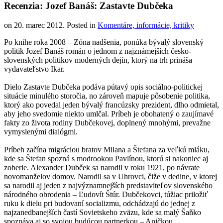
Recenzia: Jozef Banáš: Zastavte Dubčeka
on
20. marec 2012
. Posted in
Komentáre, informácie, kritiky
Po knihe roka 2008 – Zóna nadšenia, ponúka bývalý slovenský
politik Jozef Banáš román o jednom z najznámejších česko-
slovenských politikov moderných dejín, ktorý na trh prináša
vydavateľstvo Ikar.
Dielo Zastavte Dubčeka podáva pútavý opis sociálno-politickej
situácie minulého storočia, no zároveň mapuje pôsobenie politika,
ktorý ako povedal jeden bývalý francúzsky prezident, dlho odmietal,
aby jeho svedomie niekto umlčal. Príbeh je obohatený o zaujímavé
fakty zo života rodiny Dubčekovej, doplnený mnohými, prevažne
vymyslenými dialógmi.
Príbeh začína migráciou bratov Milana a Štefana za veľkú mláku,
kde sa Štefan spozná s modrookou Pavlínou, ktorú si nakoniec aj
zoberie. Alexander Dubček sa narodil v roku 1921, po návrate
novomanželov domov. Narodil sa v Uhrovci, čiže v dedine, v ktorej
sa narodil aj jeden z najvýznamnejších predstaviteľov slovenského
národného obrodenia – Ľudovít Štúr. Dubčekovci, túžiac priložiť
ruku k dielu pri budovaní socializmu, odchádzajú do jednej z
najzanedbanejších častí Sovietskeho zväzu, kde sa malý Šaňko
spoznáva aj so svojou budúcou partnerkou – Aničkou.