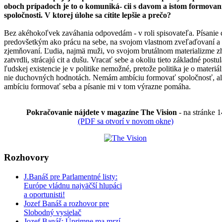
oboch prípadoch je to o komuniká- cii s davom a istom formovan
spoločnosti. V ktorej úlohe sa cítite lepšie a prečo?
Bez akéhokoľvek zaváhania odpovedám - v roli spisovateľa. Písani
predovšetkým ako prácu na sebe, na svojom vlastnom zveľaďovaní a
zjemňovaní. Ľudia, najmä muži, vo svojom brutálnom materializme zh
zatvrdli, strácajú cit a dušu. Vracať sebe a okoliu tieto základné postu
ľudskej existencie je v politike nemožné, pretože politika je o materiá
nie duchovných hodnotách. Nemám ambíciu formovať spoločnosť, 
ambíciu formovať seba a písanie mi v tom výrazne pomáha.
Pokračovanie nájdete v magazíne The Vision
- na stránke 1
(PDF sa otvorí v novom okne)
Rozhovory
J.Banáš pre Parlamentné listy:
Európe vládnu najväčší hlupáci
a oportunisti!
Jozef Banáš a rozhovor pre
Slobodný vysielač
Jozef Banáš: Úprimne ma mrzí,