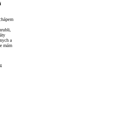
í
e chápem
rubli,
láty
lnych a
ale mám
4