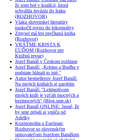
že som bol v koalícii, ktorá
schválila inváziu do Iraku
(ROZHOVOR)
Vlaku slovenskej literatúry
naskočil rovno do lokomotívy
Zmysel má len prečítaná kniha
(Rozhovor)
VRÁŤME KRISTA K
ĽUĎOM (Rozhovor pre
Knižnú revue)
Jozef Banáš v Českom rozhlase
Jozef Banáš: „Kristus a Budha v
podstate hlásali to isté."
Autor bestsellerov Jozef Banáš:
Na mojich knihách aj zarobím
Jozef Banáš: "Leitmotívom
mojich kníh je vzťah mocných a
bezmocných" (Blog.sme.sk)
Jozef Banáš ONLINE: Jasné, že
by sme prijali aj vnúča od
Adelky
Kozmopolita a Európan:
Rozhovor so slovenským
spisovateľom Jozefom Banášom