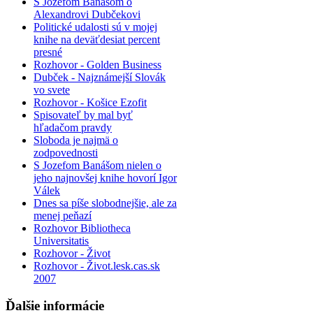
S Jozefom Banášom o
Alexandrovi Dubčekovi
Politické udalosti sú v mojej
knihe na deväťdesiat percent
presné
Rozhovor - Golden Business
Dubček - Najznámejší Slovák
vo svete
Rozhovor - Košice Ezofit
Spisovateľ by mal byť
hľadačom pravdy
Sloboda je najmä o
zodpovednosti
S Jozefom Banášom nielen o
jeho najnovšej knihe hovorí Igor
Válek
Dnes sa píše slobodnejšie, ale za
menej peňazí
Rozhovor Bibliotheca
Universitatis
Rozhovor - Život
Rozhovor - Život.lesk.cas.sk
2007
Ďalšie informácie