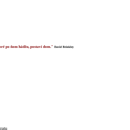
 ktoré po ňom hádžu, postaví dom."
David Brinkley
tratu