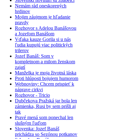
Slovenskí novinári sú zbabelci
Nemám rád oneskorených
hrdinov
Mojim záujmom je hľadanie
pravdy
Rozhovor s Adelou Banášovou
a Jozefom Banášom
Vďaka kauze Gorila si u nás
ľudia kupujú viac politických
trilerov
Jozef Banáš: Som v
kompletnom a milom ženskom
zajatí
Manželka je moja životná láska
Proti hlúposti bojujem humorom
Webnoviny: Chcem prispieť k
náprave cirkvi
Rozhovor - Tricio
Dubčekova Pražská jar bola len
zámienka, Rusi by sem prišli aj
tak
Pravé mená som ponechal len
slušným ľuďom
Slovenka: Jozef Banáš
prichádza so Sezónou potkanov