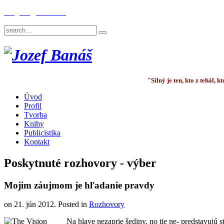
English
Deutsch
"Silný je ten, kto z tehál,
Úvod
Profil
Tvorba
Knihy
Publicistika
Kontakt
Poskytnuté rozhovory - výber
Mojim záujmom je hľadanie pravdy
on
21. jún 2012
. Posted in
Rozhovory
Na hlave nezaprie šediny, no tie ne- predstavujú s