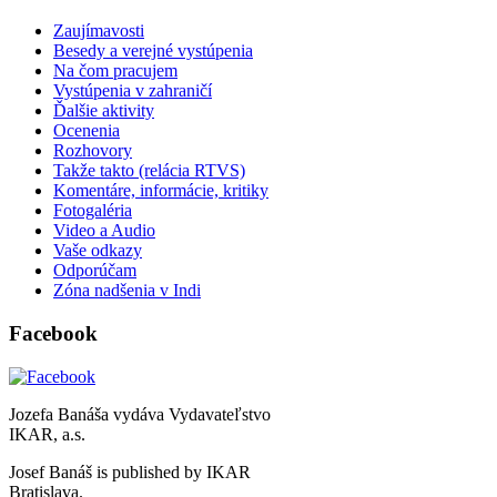
Zaujímavosti
Besedy a verejné vystúpenia
Na čom pracujem
Vystúpenia v zahraničí
Ďalšie aktivity
Ocenenia
Rozhovory
Takže takto (relácia RTVS)
Komentáre, informácie, kritiky
Fotogaléria
Video a Audio
Vaše odkazy
Odporúčam
Zóna nadšenia v Indi
Facebook
Jozefa Banáša vydáva Vydavateľstvo
IKAR, a.s.
Josef Banáš is published by IKAR
Bratislava.