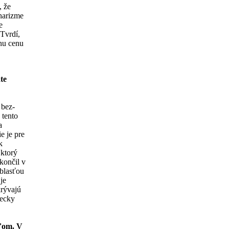
, že
charizme
e
 Tvrdí,
rnu cenu
te
 bez-
 tento
a
ie je pre
k
 ktorý
ončil v
blasťou
je
krývajú
tecky
ľom. V