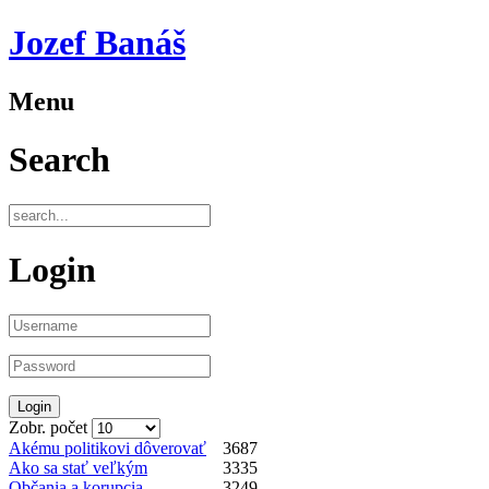
Jozef Banáš
Menu
Search
Login
Zobr. počet
Akému politikovi dôverovať
3687
Ako sa stať veľkým
3335
Občania a korupcia
3249