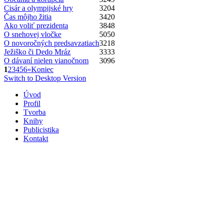
Cisár a olympijské hry
3204
Čas môjho žitia
3420
Ako voliť prezidenta
3848
O snehovej vločke
5050
O novoročných predsavzatiach
3218
Ježiško či Dedo Mráz
3333
O dávaní nielen vianočnom
3096
1
2
3
4
5
6
»
Koniec
Switch to Desktop Version
Úvod
Profil
Tvorba
Knihy
Publicistika
Kontakt