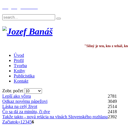
English
Deutsch
"Silný je ten, kto z tehál,
Úvod
Profil
Tvorba
Knihy
Publicistika
Kontakt
Zobr. počet
Lepší ako včera
2781
Odkaz novému pápežovi
3049
Láska na celý život
2514
Čo sa dá za minútu, či dve
2418
Takže takto - nová relácia na vlnách Slovenského rozhlasu
2392
Začiatok
«
1
2
3
4
5
6