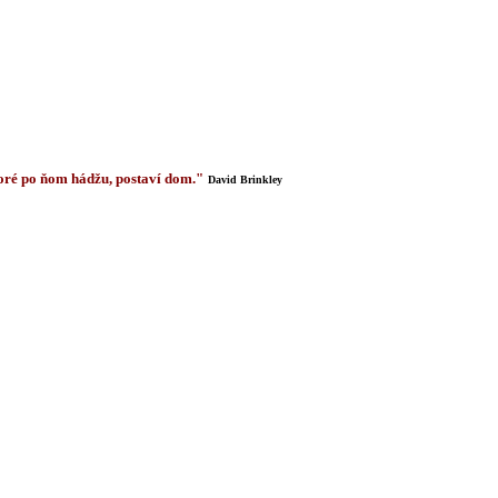
 ktoré po ňom hádžu, postaví dom."
David Brinkley