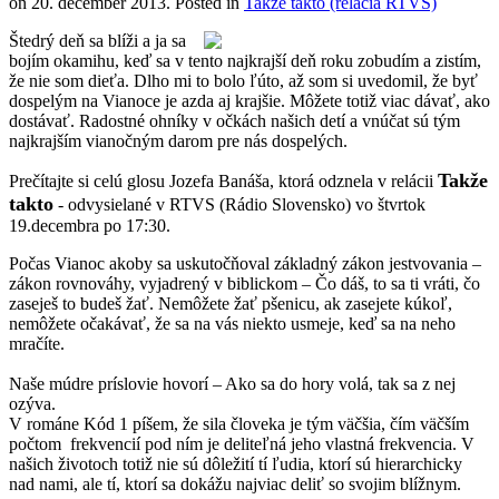
on
20. december 2013
. Posted in
Takže takto (relácia RTVS)
Štedrý deň sa blíži a ja sa
bojím okamihu, keď sa v tento najkrajší deň roku zobudím a zistím,
že nie som dieťa. Dlho mi to bolo ľúto, až som si uvedomil, že byť
dospelým na Vianoce je azda aj krajšie. Môžete totiž viac dávať, ako
dostávať. Radostné ohníky v očkách našich detí a vnúčat sú tým
najkrajším vianočným darom pre nás dospelých.
Takže
Prečítajte si celú glosu Jozefa Banáša, ktorá odznela v relácii
takto
- odvysielané v RTVS (Rádio Slovensko) vo štvrtok
19.decembra po 17:30.
Počas Vianoc akoby sa uskutočňoval základný zákon jestvovania –
zákon rovnováhy, vyjadrený v biblickom – Čo dáš, to sa ti vráti, čo
zaseješ to budeš žať. Nemôžete žať pšenicu, ak zasejete kúkoľ,
nemôžete očakávať, že sa na vás niekto usmeje, keď sa na neho
mračíte.
Naše múdre príslovie hovorí – Ako sa do hory volá, tak sa z nej
ozýva.
V románe Kód 1 píšem, že sila človeka je tým väčšia, čím väčším
počtom frekvencií pod ním je deliteľná jeho vlastná frekvencia. V
našich životoch totiž nie sú dôležití tí ľudia, ktorí sú hierarchicky
nad nami, ale tí, ktorí sa dokážu najviac deliť so svojim blížnym.