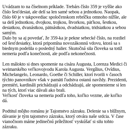
Uvádzam to na číselnom príklade. Trebárs číslo 359 je vyššie ako
číslo šesťdesiat, ale delí sa len samé sebou a jednotkou. Naopak,
číslo 60 je v takpovediac spoločenskom rebríčku omnoho nižšie, ale
sa delí jednotkou, dvojkou, trojkou, štvorkou, päťkou, šestkou,
desiatkou, dvanástkou, pätnástkou, dvadsiatkou, tridsiatkou a sebou
samým.
Dalo by sa aj povedať, že 359-ka je pekne sebecké číslo, na rozdiel
od šesťdesiatky, ktorá pripomína novozákonnú vdovu, ktorá sa s
biednym podelila o posledný halier. Skutočná sila človeka sa totiž
nemeria podľa konečnosti, ale podľa nekonečnosti.
Len málokto si dnes spomenie na cisára Augusta, Lorenza Medici či
weimarského veľkovojvodu Karola Augusta. Vergílius, Ovídius,
Michelangelo, Leonardo, Goethe či Schiller, ktorí tvorili v časoch
týchto panovníkov však v pamäti ľudstva ostanú navždy. Prezidenti,
premiéri, kardináli prichádzajú a odchádzajú, ale spomenieme si len
na tých, ktorí viac dávali ako brali.
Veľkosť človeka sa nemeria podľa toho, koľko vezme, ale koľko
dá.
Podtitul môjho románu je Tajomstvo zázraku. Delenie sa s blížnym,
dávanie je tým tajomstvo zázraku, ktorý otvára naše srdcia. V čase
vianočnom máme jedinečnú príležitosť vyskúšať si silu tohto
zázraku.