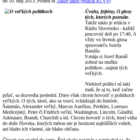
on
10. máj 2013
. Posted in
Takže takto (relácia RTVS)
Úvahy, fejtóny, či glosy
tých, ktorých poznáte
.
Takže takto
je relácia v
Rádiu Slovensko - každý
pracovný deň po 17:40. A
vždy vo štvrtok glosa
spisovateľa Jozefa
Banáša.
9.mája si Jozef Banáš
zobral na mušku
politikov...najmä tých
veľkých.
Niektorí politici sú takí
malí, že aj to, keď začne
pršať, sa dozvedia poslední. Dnes však chcem hovoriť o politikoch
veľkých. O tých, ktorí, ako sa vraví, vchádzajú do histórie.
Šalamún, Alexander veľký, Marcus Aurélius, Perikles, Lorenzo
Medicejský, Peter či Fridrich veľkí, Washington, Lincoln, Gándhí,
Adenauer, Brandt, Churchill a iní. Chcem hovoriť o tých, ktorí vidia
do duše človeka, ktorých métou nie je horizont najbližších volieb,
ani blaho ich vlastné, ale blaho občana.
Človek raz spadol do jamy. Šiel okolo novinár a zaprisahal sa, že