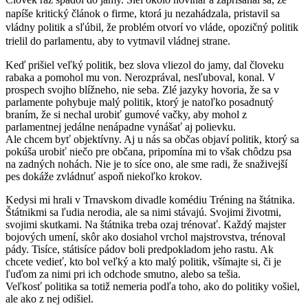
napíše kritický článok o firme, ktorá ju nezahádzala, pristavil sa
vládny politik a sľúbil, že problém otvorí vo vláde, opozičný politik
trielil do parlamentu, aby to vytmavil vládnej strane.
Keď prišiel veľký politik, bez slova vliezol do jamy, dal človeku
rabaka a pomohol mu von. Nerozprával, nesľuboval, konal. V
prospech svojho blížneho, nie seba. Zlé jazyky hovoria, že sa v
parlamente pohybuje malý politik, ktorý je natoľko posadnutý
braním, že si nechal urobiť gumové vačky, aby mohol z
parlamentnej jedálne nenápadne vynášať aj polievku.
Ale chcem byť objektívny. Aj u nás sa občas objaví politik, ktorý sa
pokúša urobiť niečo pre občana, pripomína mi to však chôdzu psa
na zadných nohách. Nie je to síce ono, ale sme radi, že snaživejší
pes dokáže zvládnuť aspoň niekoľko krokov.
Kedysi mi hrali v Trnavskom divadle komédiu Tréning na štátnika.
Štátnikmi sa ľudia nerodia, ale sa nimi stávajú. Svojimi životmi,
svojimi skutkami. Na štátnika treba ozaj trénovať. Každý majster
bojových umení, skôr ako dosiahol vrchol majstrovstva, trénoval
pády. Tisíce, státisíce pádov boli predpokladom jeho rastu. Ak
chcete vedieť, kto bol veľký a kto malý politik, všímajte si, či je
ľuďom za nimi pri ich odchode smutno, alebo sa tešia.
Veľkosť politika sa totiž nemeria podľa toho, ako do politiky vošiel,
ale ako z nej odišiel.