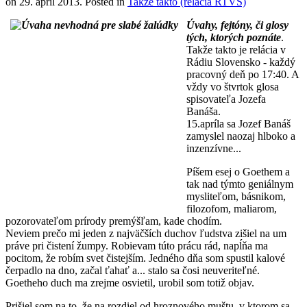
on
29. apríl 2013
. Posted in
Takže takto (relácia RTVS)
Úvahy, fejtóny, či glosy
tých, ktorých poznáte
.
Takže takto
je relácia v
Rádiu Slovensko - každý
pracovný deň po 17:40. A
vždy vo štvrtok glosa
spisovateľa Jozefa
Banáša.
15.apríla sa Jozef Banáš
zamyslel naozaj hlboko a
inzenzívne...
Píšem esej o Goethem a
tak nad týmto geniálnym
mysliteľom, básnikom,
filozofom, maliarom,
pozorovateľom prírody premýšľam, kade chodím.
Neviem prečo mi jeden z najväčších duchov ľudstva zišiel na um
práve pri čistení žumpy. Robievam túto prácu rád, napĺňa ma
pocitom, že robím svet čistejším. Jedného dňa som spustil kalové
čerpadlo na dno, začal ťahať a... stalo sa čosi neuveriteľné.
Goetheho duch ma zrejme osvietil, urobil som totiž objav.
Prišiel som na to, že na rozdiel od hroznového muštu, v ktorom sa