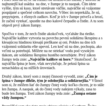
najhustejší kal usádza na dne, v žumpe je to naopak. Čím idete
vyššie, tým sú kusy, ktoré stretávate väčšie, najväčšie sú vzájomne
pospájané a spečené celkom navrchu. Vôbec im neprekáža, že sú,
prepytujem, z rôznych zadkov. Keď je ich v žumpe priveľa a hrozí,
že začnú vytekať, spustíte na dno kalové čerpadlo a čistíte. A tu som
objavil prvý zákon žumpy.
Spočíva v tom, že nech čistíte akokoľvek, vyťaháte iba riedke.
Najväčšie kalibre vytvoria na povrchu pevnú solidárnu škrupinu a s
klesajúcou hladinou klesajú prefíkane aj oni. Pokles na dno ich
vzájomnú solidaritu ešte upevní. Len keď sú na dne, pochopia, ako
veľmi sa potrebujú. Môžete na ne striekať vodu pod vysokým
tlakom, ale solidárnu škrupinu hustého nerozbijete. Prvý zákon
žumpy teda znie:
„Najväčšie kalibre sú hore.“
Skutočnosť, že
najväčšia špina je hore, však nevylučuje, že pekná špina sa
nenachádza aj na nižších úrovniach.
Druhý zákon, ktorý som z mojej činnosti vyvodil, znie:
„Čím je
špina v žumpe dlhšie, tým je odolnejšia a solidárnejšia.“
Všimol
som si, že môžem liať do žumpy čistej vody koľko chcem, je to stále
len žumpa. A naopak, ak do čistej vody nalejem výkaly, zasa to
bude len žumpa. Tretí zákon žumpy teda znie:
„Žumpa ostane
vždy žumpou.“