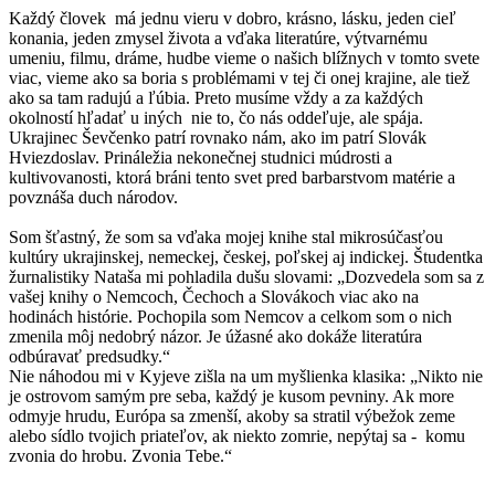
Každý človek má jednu vieru v dobro, krásno, lásku, jeden cieľ
konania, jeden zmysel života a vďaka literatúre, výtvarnému
umeniu, filmu, dráme, hudbe vieme o našich blížnych v tomto svete
viac, vieme ako sa boria s problémami v tej či onej krajine, ale tiež
ako sa tam radujú a ľúbia. Preto musíme vždy a za každých
okolností hľadať u iných nie to, čo nás oddeľuje, ale spája.
Ukrajinec Ševčenko patrí rovnako nám, ako im patrí Slovák
Hviezdoslav. Prináležia nekonečnej studnici múdrosti a
kultivovanosti, ktorá bráni tento svet pred barbarstvom matérie a
povznáša duch národov.
Som šťastný, že som sa vďaka mojej knihe stal mikrosúčasťou
kultúry ukrajinskej, nemeckej, českej, poľskej aj indickej. Študentka
žurnalistiky Nataša mi pohladila dušu slovami: „Dozvedela som sa z
vašej knihy o Nemcoch, Čechoch a Slovákoch viac ako na
hodinách histórie. Pochopila som Nemcov a celkom som o nich
zmenila môj nedobrý názor. Je úžasné ako dokáže literatúra
odbúravať predsudky.“
Nie náhodou mi v Kyjeve zišla na um myšlienka klasika: „Nikto nie
je ostrovom samým pre seba, každý je kusom pevniny. Ak more
odmyje hrudu, Európa sa zmenší, akoby sa stratil výbežok zeme
alebo sídlo tvojich priateľov, ak niekto zomrie, nepýtaj sa - komu
zvonia do hrobu. Zvonia Tebe.“