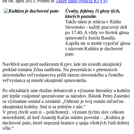
on
08. apríl 2013
. Posted in
Takže takto (relácia RTVS)
Úvahy, fejtóny, či glosy tých,
ktorých poznáte
.
Takže takto
je relácia v Rádiu
Slovensko - každý pracovný deň
po 17:40. A vždy vo štvrtok glosa
spisovateľa Jozefa Banáša.
4.apríla ste si mohli vypočuť glosu
s názvom Kultúra je duchovné
puto
Navštívil som pred nedávnom Kyjev, kde mi uviedli ukrajinský
preklad románu Zóna nadšenia. Na prezentáciu v priestoroch
slovenského veľvyslanectva prišli okrem slovenského a českého
veľvyslanca aj mnohí ukrajinskí spisovatelia.
Po oficialitách sme družne debatovali o význame literatúry a kultúry
pre lepšie vzájomné spoznávanie sa národov. Básnik Petro Zasenko
sa významne usmial a oznámil: „Odteraz je tvoj román súčasťou
ukrajinskej kultúry. Stal si sa jedným z nás.“
V prvej chvíli som si – polichotený, význam týchto slov celkom
neuvedomil, až keď Anatolij Kačan múdro povedal – „Kultúra je
duchovné puto, ktoré nepozná hranice a spája všetkých ľudí dobrej
vôle.“