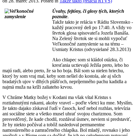
on
28. marec 2013
. Posted in
Takže takto (relácia RTVS)
Úvahy, fejtóny, či glosy tých, ktorých
poznáte
.
Takže takto
je relácia v Rádiu Slovensko -
každý pracovný deň po 17:40. A vždy vo
štvrtok glosa spisovateľa Jozefa Banáša.
Na Zelený štvrtok ste si mohli vypočuť
Veľkonočné zamyslenie sa na tému –
Usmiaty Kristus (odvysielané 28.3.2013)
Ako chlapec som si kládol otázku, či
kresťania uctievajú Ježiša preto, lebo ho
majú radi, alebo preto, že sa ho boja. Bál som sa nielen hriechu,
ktorý by som vraj mal, keby som nešiel do kostola, ale aj sôch
bradatých ujov v dlhých plášťoch, nepríjemného pachu kadidla a
najmä muža na kríži zaliateho krvou.
V Chráme Matky božej v Kodani ma však vítal Kristus s
roztiahnutými rukami, akoby vravel – poďte všetci ku mne. Myslím,
že takto dajako získaval ľudí v časoch, keď nebol rozhlas, televízia
ani sociálne siete a všetko musel uhrať svojou charizmou. Som
presvedčený, že kade chodil, rozdával úsmev, neviem si predstaviť,
že by niekto počúval a tobôž nasledoval permanentne
namosúreného a zamračeného chlapíka. Bol mladý, rovnako i jeho
apoštoli a v Písme som sa dočítal, že ich po celodennom putovaní