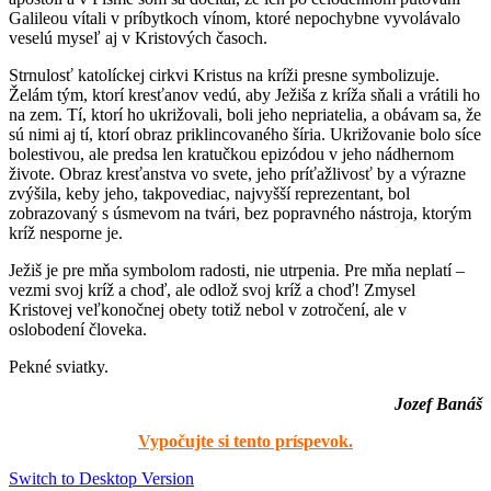
Galileou vítali v príbytkoch vínom, ktoré nepochybne vyvolávalo
veselú myseľ aj v Kristových časoch.
Strnulosť katolíckej cirkvi Kristus na kríži presne symbolizuje.
Želám tým, ktorí kresťanov vedú, aby Ježiša z kríža sňali a vrátili ho
na zem. Tí, ktorí ho ukrižovali, boli jeho nepriatelia, a obávam sa, že
sú nimi aj tí, ktorí obraz priklincovaného šíria. Ukrižovanie bolo síce
bolestivou, ale predsa len kratučkou epizódou v jeho nádhernom
živote. Obraz kresťanstva vo svete, jeho príťažlivosť by a výrazne
zvýšila, keby jeho, takpovediac, najvyšší reprezentant, bol
zobrazovaný s úsmevom na tvári, bez popravného nástroja, ktorým
kríž nesporne je.
Ježiš je pre mňa symbolom radosti, nie utrpenia. Pre mňa neplatí –
vezmi svoj kríž a choď, ale odlož svoj kríž a choď! Zmysel
Kristovej veľkonočnej obety totiž nebol v zotročení, ale v
oslobodení človeka.
Pekné sviatky.
Jozef Banáš
Vypočujte si tento príspevok.
Switch to Desktop Version