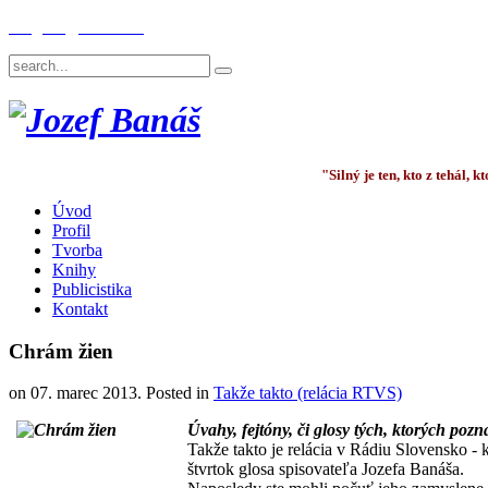
English
Deutsch
"Silný je ten, kto z tehál,
Úvod
Profil
Tvorba
Knihy
Publicistika
Kontakt
Chrám žien
on
07. marec 2013
. Posted in
Takže takto (relácia RTVS)
Úvahy, fejtóny, či glosy tých, ktorých pozn
Takže takto
je relácia v Rádiu Slovensko -
štvrtok glosa spisovateľa Jozefa Banáša.