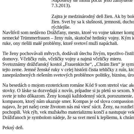
Naposledy ste mohli počuť jeho zamyslene
7.3.2013).
Zajtra je medzinárodný deň žien. Ak by bol
žien. Svet by sa k slušnosti, jemnosti, duch
rýchlejšie.
Navštívil som nedávno Drážďany, mesto, ktoré vo vojne takmer komple
nemecké Trümmerfrauen – ženy ruín, skutočné hrdinky vojny. Kým ich
ruke, ony riešili malé problémy, ktoré svetoví muži napáchali.
Tie ženy pochovávali mŕtvych, dodávali útechu živým, trpezlivo čistili
domovy. Včeličky ruín, včeličky vojny a najmä včeličky mieru.
Svetoznámy drážďanský kostol „Frauenkirche“, „Chrám žien“ je symbo
tejto zeme. Jemné ženské ruky v celej histórii čistia tehličky z ruín, 
zaneprázdnených riešením svetových problémov politiky, biznisu, úro
Na besedách o mojom ezoterickom románe Kód 9 som stretol viac ako
stovky. O láske sa dozvedajú z novín, prípadne si ju pletú so sexom.
svete je toho dôkazom. Ženy konajú každodenný súcit, porozumenie, o
kompasom, ktorý nám ukazuje smer. Kompas je od slova compassion –
najavo, že pri našej ceste životom nás má viesť súcit. Ženy, na rozd
pochopili. Vek rýb, vek mužského materializmu končí a nastupuje ve
Drážďanoch je symbolom nádeje, že sa svet mení k lepšiemu, k chrám
Pekný deň.