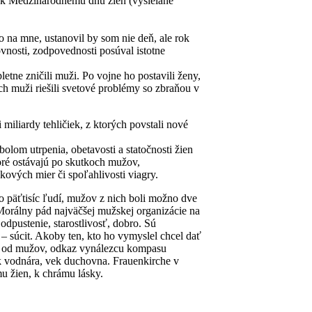
 k Medzinárodnému dňu žien (vysielané
o na mne, ustanovil by som nie deň, ale rok
ovnosti, zodpovednosti posúval istotne
tne zničili muži. Po vojne ho postavili ženy,
 muži riešili svetové problémy so zbraňou v
 miliardy tehličiek, z ktorých povstali nové
lom utrpenia, obetavosti a statočnosti žien
ktoré ostávajú po skutkoch mužov,
kových mier či spoľahlivosti viagry.
 päťtisíc ľudí, mužov z nich boli možno dve
 Morálny pád najväčšej mužskej organizácie na
dpustenie, starostlivosť, dobro. Sú
 súcit. Akoby ten, kto ho vymyslel chcel dať
iel od mužov, odkaz vynálezcu kompasu
k vodnára, vek duchovna. Frauenkirche v
u žien, k chrámu lásky.