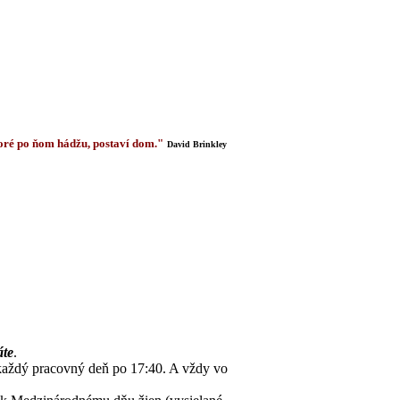
 ktoré po ňom hádžu, postaví dom."
David Brinkley
áte
.
 každý pracovný deň po 17:40. A vždy vo